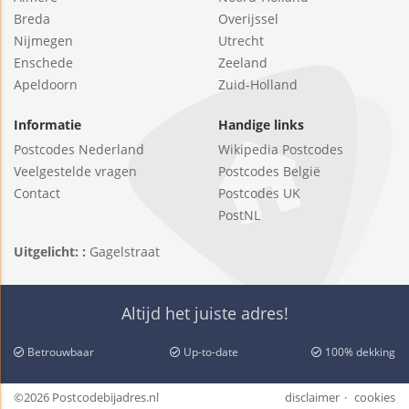
Breda
Overijssel
Nijmegen
Utrecht
Enschede
Zeeland
Apeldoorn
Zuid-Holland
Informatie
Handige links
Postcodes Nederland
Wikipedia Postcodes
Veelgestelde vragen
Postcodes België
Contact
Postcodes UK
PostNL
Uitgelicht: :
Gagelstraat
Altijd het juiste adres!
Betrouwbaar
Up-to-date
100% dekking
©2026 Postcodebijadres.nl
disclaimer
cookies