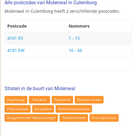
Alle postcodes van Molenwal in Culemborg
Molenwal in Culemborg heeft 2 verschillende postcodes.
Postcode
Nummers
4101 EV
1 - 15
4101 EW
16 - 66
Straten in de buurt van Molenwal
Papesteeg
Het Jach
Prijssehof
Kloosterstraat
Prijssestraat
Jerusalem
Buitenmolenstraat
Burgemeester Keestrasingel
Varkensmarkt
Everwijnstraat