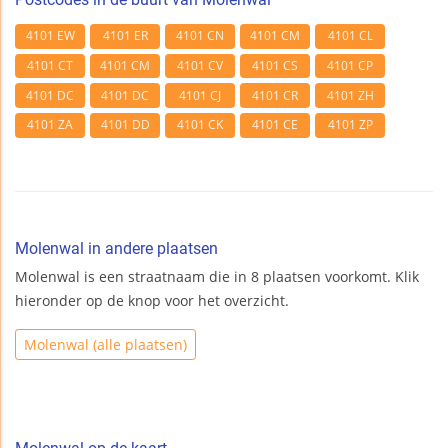
4101 EW
4101 ER
4101 CN
4101 CM
4101 CL
4101 CT
4101 CM
4101 CV
4101 CS
4101 CP
4101 DC
4101 DC
4101 CJ
4101 CR
4101 ZH
4101 ZA
4101 DD
4101 CK
4101 CE
4101 ZP
Molenwal in andere plaatsen
Molenwal is een straatnaam die in 8 plaatsen voorkomt. Klik
hieronder op de knop voor het overzicht.
Molenwal (alle plaatsen)