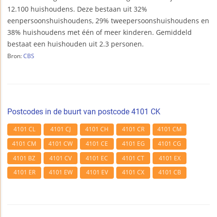
12.100 huishoudens. Deze bestaan uit 32%
eenpersoonshuishoudens, 29% tweepersoonshuishoudens en
38% huishoudens met één of meer kinderen. Gemiddeld
bestaat een huishouden uit 2.3 personen.
Bron:
CBS
Postcodes in de buurt van postcode 4101 CK
4101 CL
4101 CJ
4101 CH
4101 CR
4101 CM
4101 CM
4101 CW
4101 CE
4101 EG
4101 CG
4101 BZ
4101 CV
4101 EC
4101 CT
4101 EX
4101 ER
4101 EW
4101 EV
4101 CX
4101 CB