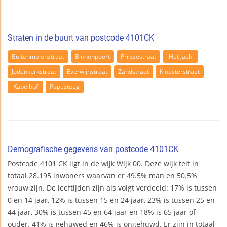
Straten in de buurt van postcode 4101CK
Buitenmolenstraat
Binnenpoort
Prijssestraat
Het Jach
Jodenkerkstraat
Everwijnstraat
Zandstraat
Kloosterstraat
Kapelhof
Papesteeg
Demografische gegevens van postcode 4101CK
Postcode 4101 CK ligt in de wijk Wijk 00. Deze wijk telt in
totaal 28.195 inwoners waarvan er 49.5% man en 50.5%
vrouw zijn. De leeftijden zijn als volgt verdeeld: 17% is tussen
0 en 14 jaar, 12% is tussen 15 en 24 jaar, 23% is tussen 25 en
44 jaar, 30% is tussen 45 en 64 jaar en 18% is 65 jaar of
ouder. 41% is gehuwed en 46% is ongehuwd. Er zijn in totaal