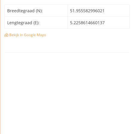
Breedtegraad (N):
51.955582996021
Lengtegraad (E):
5.2258614660137
Bekijk in Google Maps