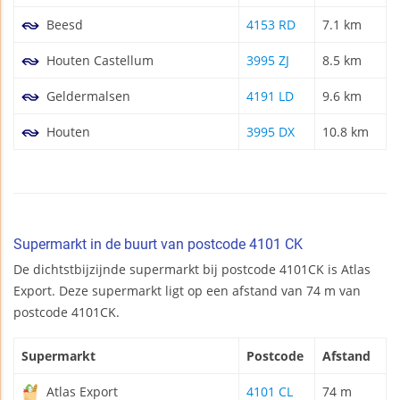
Beesd
4153 RD
7.1 km
Houten Castellum
3995 ZJ
8.5 km
Geldermalsen
4191 LD
9.6 km
Houten
3995 DX
10.8 km
Supermarkt in de buurt van postcode 4101 CK
De dichtstbijzijnde supermarkt bij postcode 4101CK is Atlas
Export. Deze supermarkt ligt op een afstand van 74 m van
postcode 4101CK.
Supermarkt
Postcode
Afstand
Atlas Export
4101 CL
74 m