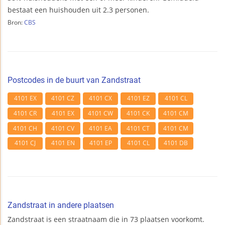
bestaat een huishouden uit 2.3 personen.
Bron:
CBS
Postcodes in de buurt van Zandstraat
4101 EX
4101 CZ
4101 CX
4101 EZ
4101 CL
4101 CR
4101 EX
4101 CW
4101 CK
4101 CM
4101 CH
4101 CV
4101 EA
4101 CT
4101 CM
4101 CJ
4101 EN
4101 EP
4101 CL
4101 DB
Zandstraat in andere plaatsen
Zandstraat is een straatnaam die in 73 plaatsen voorkomt.