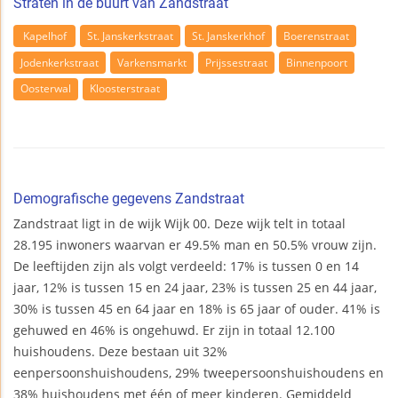
Straten in de buurt van Zandstraat
Kapelhof
St. Janskerkstraat
St. Janskerkhof
Boerenstraat
Jodenkerkstraat
Varkensmarkt
Prijssestraat
Binnenpoort
Oosterwal
Kloosterstraat
Demografische gegevens Zandstraat
Zandstraat ligt in de wijk Wijk 00. Deze wijk telt in totaal
28.195 inwoners waarvan er 49.5% man en 50.5% vrouw zijn.
De leeftijden zijn als volgt verdeeld: 17% is tussen 0 en 14
jaar, 12% is tussen 15 en 24 jaar, 23% is tussen 25 en 44 jaar,
30% is tussen 45 en 64 jaar en 18% is 65 jaar of ouder. 41% is
gehuwed en 46% is ongehuwd. Er zijn in totaal 12.100
huishoudens. Deze bestaan uit 32%
eenpersoonshuishoudens, 29% tweepersoonshuishoudens en
38% huishoudens met één of meer kinderen. Gemiddeld