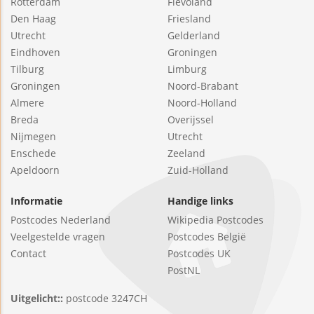
Rotterdam
Flevoland
Den Haag
Friesland
Utrecht
Gelderland
Eindhoven
Groningen
Tilburg
Limburg
Groningen
Noord-Brabant
Almere
Noord-Holland
Breda
Overijssel
Nijmegen
Utrecht
Enschede
Zeeland
Apeldoorn
Zuid-Holland
Informatie
Handige links
Postcodes Nederland
Wikipedia Postcodes
Veelgestelde vragen
Postcodes België
Contact
Postcodes UK
PostNL
Uitgelicht::
postcode 3247CH