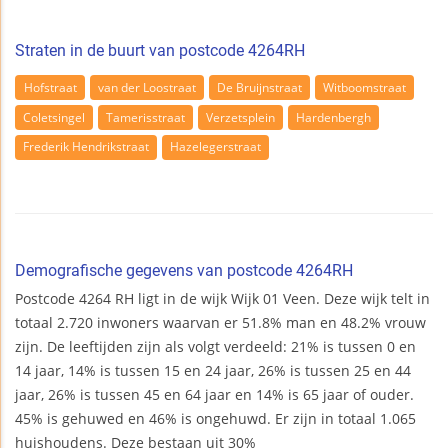
Straten in de buurt van postcode 4264RH
Hofstraat
van der Loostraat
De Bruijnstraat
Witboomstraat
Coletsingel
Tamerisstraat
Verzetsplein
Hardenbergh
Frederik Hendrikstraat
Hazelegerstraat
Demografische gegevens van postcode 4264RH
Postcode 4264 RH ligt in de wijk Wijk 01 Veen. Deze wijk telt in
totaal 2.720 inwoners waarvan er 51.8% man en 48.2% vrouw
zijn. De leeftijden zijn als volgt verdeeld: 21% is tussen 0 en
14 jaar, 14% is tussen 15 en 24 jaar, 26% is tussen 25 en 44
jaar, 26% is tussen 45 en 64 jaar en 14% is 65 jaar of ouder.
45% is gehuwed en 46% is ongehuwd. Er zijn in totaal 1.065
huishoudens. Deze bestaan uit 30%