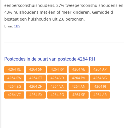
eenpersoonshuishoudens, 27% tweepersoonshuishoudens en
43% huishoudens met één of meer kinderen. Gemiddeld
bestaat een huishouden uit 2.6 personen.
Bron:
CBS
Postcodes in de buurt van postcode 4264 RH
4264 RL
4264 SN
4264 RP
4264 VE
4264 AP
4264 RW
4264 RT
4264 VD
4264 PA
4264 VG
4264 ZG
4264 ZH
4264 VA
4264 AN
4264 RJ
4264 VC
4264 RX
4264 SG
4264 SP
4264 AR