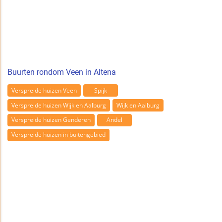
Buurten rondom Veen in Altena
Verspreide huizen Veen
Spijk
Verspreide huizen Wijk en Aalburg
Wijk en Aalburg
Verspreide huizen Genderen
Andel
Verspreide huizen in buitengebied