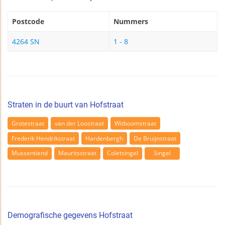
Postcode
Nummers
4264 SN
1 - 8
Straten in de buurt van Hofstraat
Grotestraat
van der Loostraat
Witboomstraat
Frederik Hendrikstraat
Hardenbergh
De Bruijnstraat
Mussentiend
Mauritsstraat
Coletsingel
Singel
Demografische gegevens Hofstraat