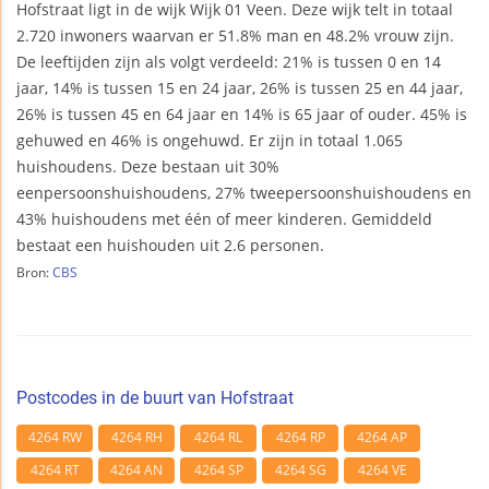
Hofstraat ligt in de wijk Wijk 01 Veen. Deze wijk telt in totaal
2.720 inwoners waarvan er 51.8% man en 48.2% vrouw zijn.
De leeftijden zijn als volgt verdeeld: 21% is tussen 0 en 14
jaar, 14% is tussen 15 en 24 jaar, 26% is tussen 25 en 44 jaar,
26% is tussen 45 en 64 jaar en 14% is 65 jaar of ouder. 45% is
gehuwed en 46% is ongehuwd. Er zijn in totaal 1.065
huishoudens. Deze bestaan uit 30%
eenpersoonshuishoudens, 27% tweepersoonshuishoudens en
43% huishoudens met één of meer kinderen. Gemiddeld
bestaat een huishouden uit 2.6 personen.
Bron:
CBS
Postcodes in de buurt van Hofstraat
4264 RW
4264 RH
4264 RL
4264 RP
4264 AP
4264 RT
4264 AN
4264 SP
4264 SG
4264 VE