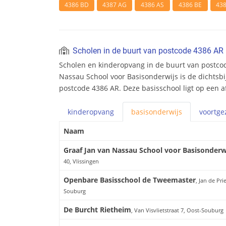
4386 BD
4387 AG
4386 AS
4386 BE
43
Scholen in de buurt van postcode 4386 AR
Scholen en kinderopvang in de buurt van postcod
Nassau School voor Basisonderwijs is de dichtsbij
postcode 4386 AR. Deze basisschool ligt op een 
kinderopvang
basis
onderwijs
voortge
Naam
Graaf Jan van Nassau School voor Basisonderw
40, Vlissingen
Openbare Basisschool de Tweemaster
, Jan de Pri
Souburg
De Burcht Rietheim
, Van Visvlietstraat 7, Oost-Souburg