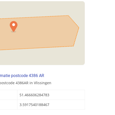
rmatie postcode 4386 AR
postcode 4386AR in Vlissingen
51.466606284783
3.5917540188467