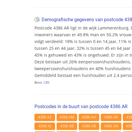
Demografische gegevens van postcode 43
Postcode 4386 AR ligt in de wijk Lammerenburg. De
inwoners waarvan er 49.8% man en 50.2% vrouw zij
volgt verdeeld: 18% is tussen 0 en 14 jaar, 11% is
tussen 25 en 44 jaar, 32% is tussen 45 en 64 jaar 
45% is gehuwed en 43% is ongehuwd. Er zijn in t
Deze bestaan uit 26% eenpersoonshuishoudens,
tweepersoonshuishoudens en 40% huishoudens m
Gemiddeld bestaat een huishouden uit 2.4 pers
Bron:
CBS
Postcodes in de buurt van postcode 4386 AR
4386 AZ
4386 AM
4386 AH
4386 AK
43
4386 AJ
4386 BB
4386 AB
4386 AN
43