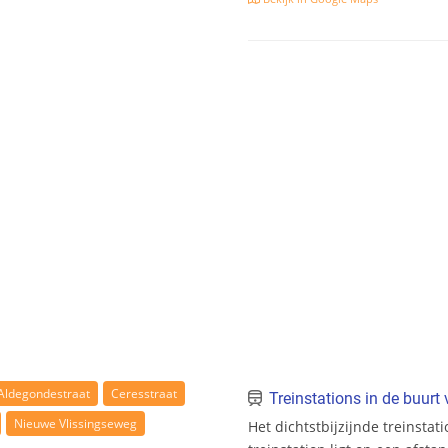
Aldegondestraat
Ceresstraat
Treinstations in de buur
Nieuwe Vlissingseweg
Het dichtstbijzijnde treinstat