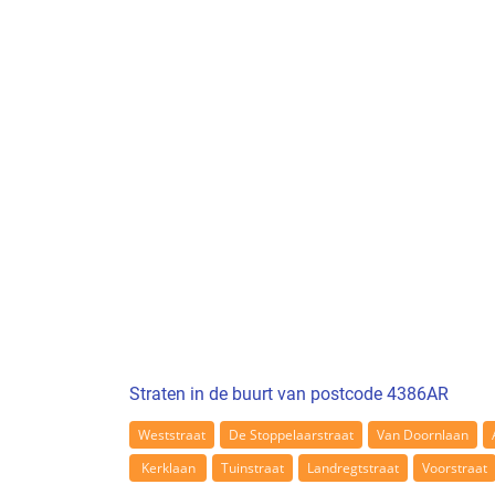
Straten in de buurt van postcode 4386AR
Weststraat
De Stoppelaarstraat
Van Doornlaan
Kerklaan
Tuinstraat
Landregtstraat
Voorstraat