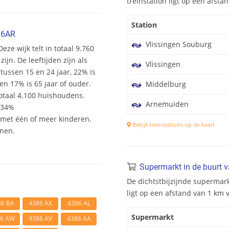
treinstation ligt op een afst
Station
86AR
Vlissingen Souburg
ze wijk telt in totaal 9.760
n. De leeftijden zijn als
Vlissingen
 tussen 15 en 24 jaar, 22% is
en 17% is 65 jaar of ouder.
Middelburg
otaal 4.100 huishoudens.
Arnemuiden
 34%
et één of meer kinderen.
Bekijk treinstations op de kaart
onen.
Supermarkt in de buurt 
De dichtstbijzijnde supermark
ligt op een afstand van 1 km
86 BA
4386 AX
4386 AL
Supermarkt
86 AW
4386 AV
4386 AA