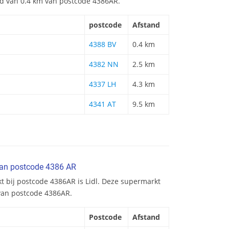
and van 0.4 km van postcode 4386AR.
postcode
Afstand
4388 BV
0.4 km
4382 NN
2.5 km
4337 LH
4.3 km
4341 AT
9.5 km
van postcode 4386 AR
t bij postcode 4386AR is Lidl. Deze supermarkt
 van postcode 4386AR.
Postcode
Afstand