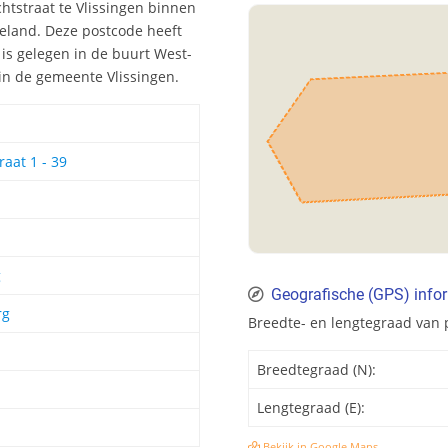
htstraat te Vlissingen binnen
eeland. Deze postcode heeft
is gelegen in de buurt West-
in de gemeente Vlissingen.
aat 1 - 39
g
Geografische (GPS) info
rg
Breedte- en lengtegraad van 
Breedtegraad (N):
Lengtegraad (E):
Bekijk in Google Maps