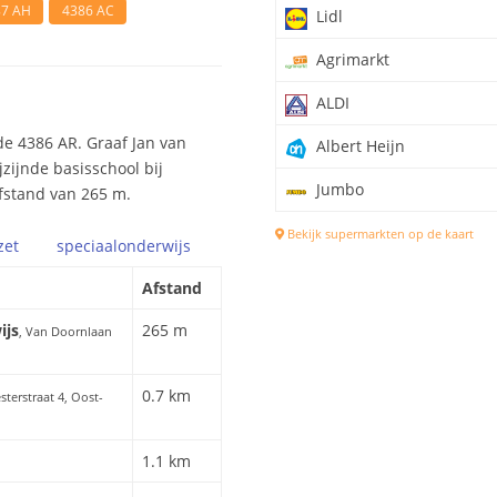
87 AH
4386 AC
Lidl
Agrimarkt
ALDI
e 4386 AR. Graaf Jan van
Albert Heijn
zijnde basisschool bij
Jumbo
afstand van 265 m.
Bekijk supermarkten op de kaart
zet
speciaal
onderwijs
Afstand
ijs
265 m
, Van Doornlaan
0.7 km
esterstraat 4, Oost-
1.1 km