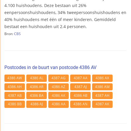
4.100 huishoudens. Deze bestaan uit 26%
eenpersoonshuishoudens, 34% tweepersoonshuishoudens en
40% huishoudens met één of meer kinderen. Gemiddeld
bestaat een huishouden uit 2.4 personen.
Bron:
CBS
Postcodes in de buurt van postcode 4386 AV
4386 AW
4386 AL
4387 AG
4387 AA
4386 AX
4386 AH
4386 AR
4386 AZ
4387 AJ
4386 AM
4387 AB
4386 BA
4386 AK
4386 AB
4387 AH
4386 BB
4386 AJ
4386 AA
4386 AN
4387 AK