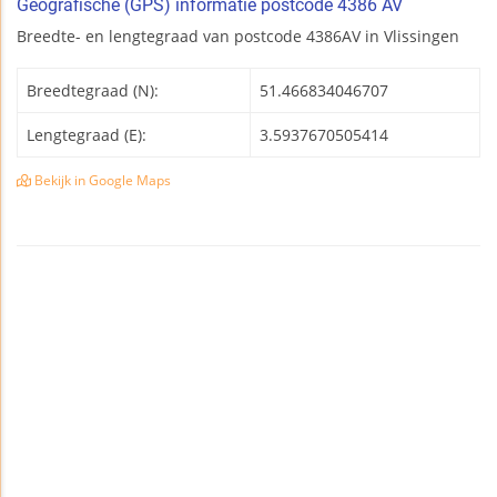
Geografische (GPS) informatie postcode 4386 AV
Breedte- en lengtegraad van postcode 4386AV in Vlissingen
Breedtegraad (N):
51.466834046707
Lengtegraad (E):
3.5937670505414
Bekijk in Google Maps