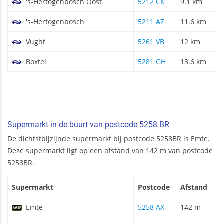
's-Hertogenbosch Oost
5212 CK
9.1 km
's-Hertogenbosch
5211 AZ
11.6 km
Vught
5261 VB
12 km
Boxtel
5281 GH
13.6 km
Supermarkt in de buurt van postcode 5258 BR
De dichtstbijzijnde supermarkt bij postcode 5258BR is Emte.
Deze supermarkt ligt op een afstand van 142 m van postcode
5258BR.
Supermarkt
Postcode
Afstand
Emte
5258 AX
142 m