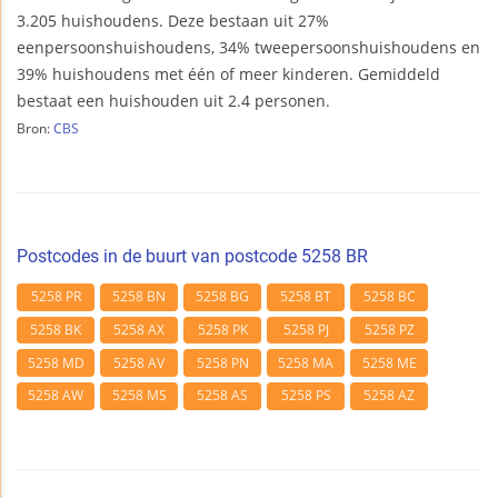
3.205 huishoudens. Deze bestaan uit 27%
eenpersoonshuishoudens, 34% tweepersoonshuishoudens en
39% huishoudens met één of meer kinderen. Gemiddeld
bestaat een huishouden uit 2.4 personen.
Bron:
CBS
Postcodes in de buurt van postcode 5258 BR
5258 PR
5258 BN
5258 BG
5258 BT
5258 BC
5258 BK
5258 AX
5258 PK
5258 PJ
5258 PZ
5258 MD
5258 AV
5258 PN
5258 MA
5258 ME
5258 AW
5258 MS
5258 AS
5258 PS
5258 AZ