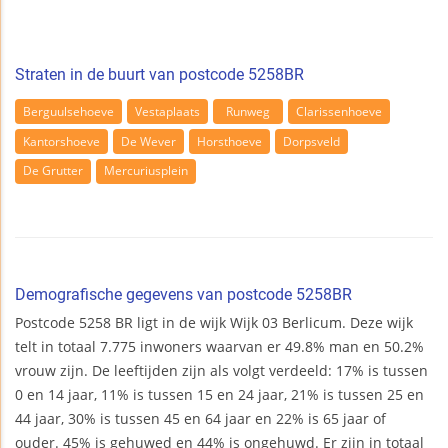
Straten in de buurt van postcode 5258BR
Berguulsehoeve
Vestaplaats
Runweg
Clarissenhoeve
Kantorshoeve
De Wever
Horsthoeve
Dorpsveld
De Grutter
Mercuriusplein
Demografische gegevens van postcode 5258BR
Postcode 5258 BR ligt in de wijk Wijk 03 Berlicum. Deze wijk
telt in totaal 7.775 inwoners waarvan er 49.8% man en 50.2%
vrouw zijn. De leeftijden zijn als volgt verdeeld: 17% is tussen
0 en 14 jaar, 11% is tussen 15 en 24 jaar, 21% is tussen 25 en
44 jaar, 30% is tussen 45 en 64 jaar en 22% is 65 jaar of
ouder. 45% is gehuwed en 44% is ongehuwd. Er zijn in totaal