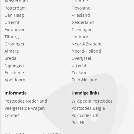
Amsterdam
Drenthe
Rotterdam
Flevoland
Den Haag
Friesland
Utrecht
Gelderland
Eindhoven
Groningen
Tilburg
Limburg
Groningen
Noord-Brabant
Almere
Noord-Holland
Breda
Overijssel
Nijmegen
Utrecht
Enschede
Zeeland
Apeldoorn
Zuid-Holland
Informatie
Handige links
Postcodes Nederland
Wikipedia Postcodes
Veelgestelde vragen
Postcodes België
Contact
Postcodes UK
PostNL