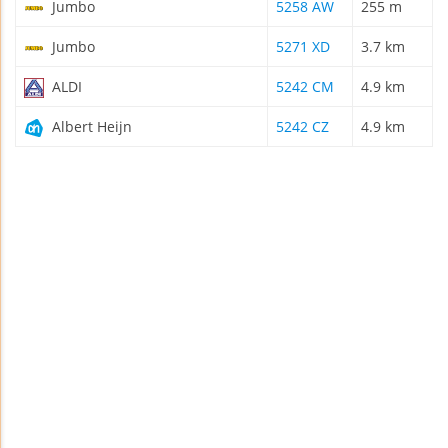
Jumbo
5258 AW
255 m
Jumbo
5271 XD
3.7 km
ALDI
5242 CM
4.9 km
Albert Heijn
5242 CZ
4.9 km