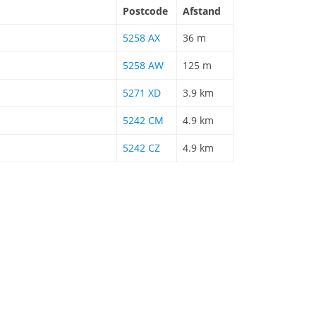
Postcode
Afstand
5258 AX
36 m
5258 AW
125 m
5271 XD
3.9 km
5242 CM
4.9 km
5242 CZ
4.9 km