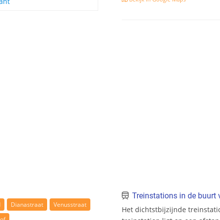
ant
Treinstations in de buur
d
Dianastraat
Venusstraat
Het dichtstbijzijnde treinstat
of