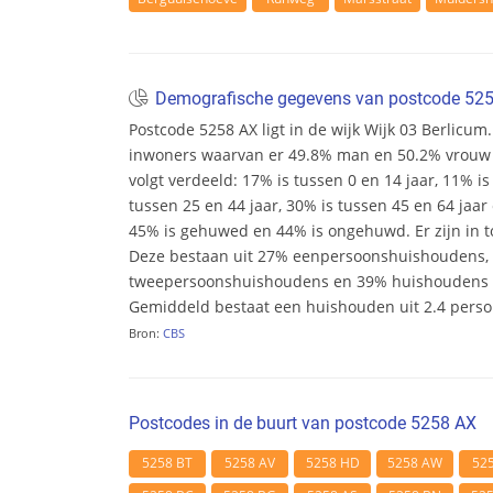
Demografische gegevens van postcode 52
Postcode 5258 AX ligt in de wijk Wijk 03 Berlicum. 
inwoners waarvan er 49.8% man en 50.2% vrouw zij
volgt verdeeld: 17% is tussen 0 en 14 jaar, 11% is
tussen 25 en 44 jaar, 30% is tussen 45 en 64 jaar 
45% is gehuwed en 44% is ongehuwd. Er zijn in t
Deze bestaan uit 27% eenpersoonshuishoudens,
tweepersoonshuishoudens en 39% huishoudens m
Gemiddeld bestaat een huishouden uit 2.4 pers
Bron:
CBS
Postcodes in de buurt van postcode 5258 AX
5258 BT
5258 AV
5258 HD
5258 AW
52