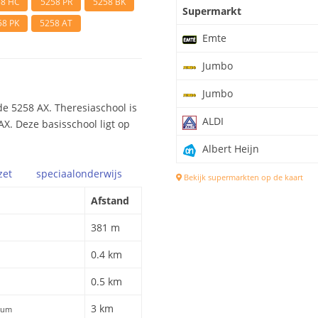
58 HC
5258 PR
5258 BK
Supermarkt
58 PK
5258 AT
Emte
Jumbo
Jumbo
e 5258 AX. Theresiaschool is
ALDI
AX. Deze basisschool ligt op
Albert Heijn
zet
speciaal
onderwijs
Bekijk supermarkten op de kaart
Afstand
381 m
0.4 km
0.5 km
3 km
icum