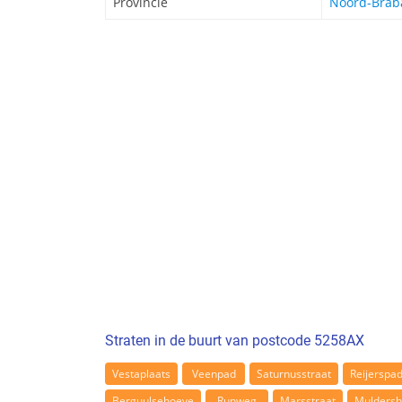
Provincie
Noord-Brab
Straten in de buurt van postcode 5258AX
Vestaplaats
Veenpad
Saturnusstraat
Reijerspa
Berguulsehoeve
Runweg
Marsstraat
Muldersh