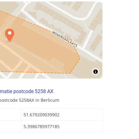
rmatie postcode 5258 AX
postcode 5258AX in Berlicum
51.679209039902
5.3986789977185