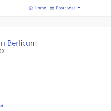
Home
Postcodes
in Berlicum
63
rt