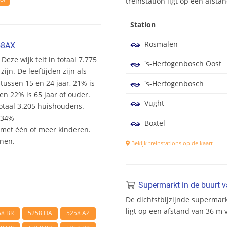
treinstation ligt op een afst
Station
Rosmalen
58AX
Deze wijk telt in totaal 7.775
's-Hertogenbosch Oost
n. De leeftijden zijn als
 tussen 15 en 24 jaar, 21% is
's-Hertogenbosch
en 22% is 65 jaar of ouder.
Vught
otaal 3.205 huishoudens.
 34%
Boxtel
et één of meer kinderen.
onen.
Bekijk treinstations op de kaart
Supermarkt in de buurt 
De dichtstbijzijnde supermar
ligt op een afstand van 36 m
58 BR
5258 HA
5258 AZ