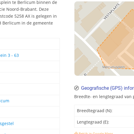
splein te Berlicum binnen de
ncie Noord-Brabant. Deze
tcode 5258 AX is gelegen in
03 Berlicum in de gemeente
ein 3 - 63
Geografische (GPS) info
Breedte- en lengtegraad van 
licum
Breedtegraad (N):
Lengtegraad (E):
sgestel
Bekijk in Google Maps