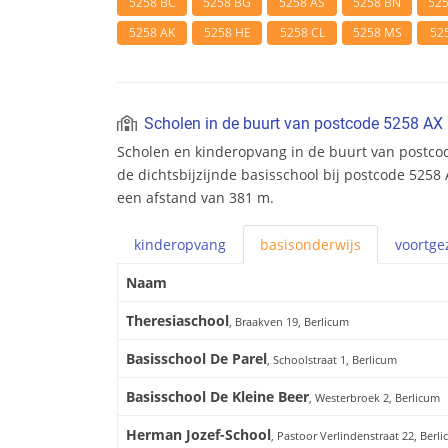
5258 BC
5258 BG
5258 AS
5258 BN
52
5258 AK
5258 HE
5258 CL
5258 MS
52
Scholen in de buurt van postcode 5258 AX
Scholen en kinderopvang in de buurt van postcod
de dichtsbijzijnde basisschool bij postcode 5258 
een afstand van 381 m.
kinderopvang
basis
onderwijs
voortge
Naam
Theresiaschool
, Braakven 19, Berlicum
Basisschool De Parel
, Schoolstraat 1, Berlicum
Basisschool De Kleine Beer
, Westerbroek 2, Berlicum
Herman Jozef-School
, Pastoor Verlindenstraat 22, Berl