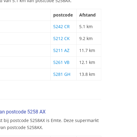
and van 5.1 km van postcode 5258AX.
postcode
Afstand
5242 CR
5.1 km
5212 CK
9.2 km
5211 AZ
11.7 km
5261 VB
12.1 km
5281 GH
13.8 km
van postcode 5258 AX
kt bij postcode 5258AX is Emte. Deze supermarkt
 van postcode 5258AX.