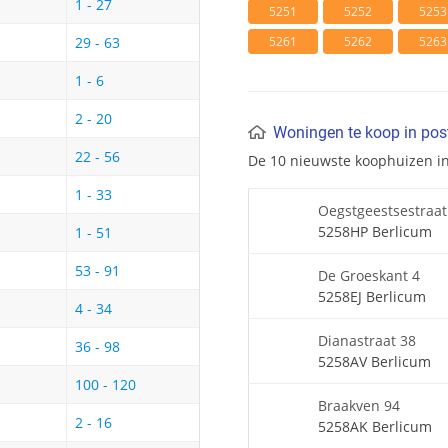
1 - 27
5251
5252
5253
5261
5262
5263
29 - 63
1 - 6
2 - 20
Woningen te koop in po
22 - 56
De 10 nieuwste koophuizen i
1 - 33
Oegstgeestsestraat
5258HP Berlicum
1 - 51
53 - 91
De Groeskant 4
5258EJ Berlicum
4 - 34
Dianastraat 38
36 - 98
5258AV Berlicum
100 - 120
Braakven 94
2 - 16
5258AK Berlicum