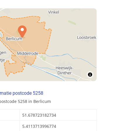
rmatie postcode 5258
postcode 5258 in Berlicum
51.678723182734
5.4113713996774