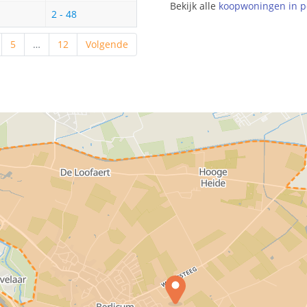
Bekijk alle
koopwoningen in p
2 - 48
5
…
12
Volgende