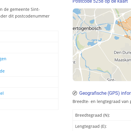
Postcode 5258 op de kaart
n de gemeente Sint-
Onder dit postcodenummer
gen
ode
el
Geografische (GPS) info
Breedte- en lengtegraad van 
Breedtegraad (N):
Lengtegraad (E):