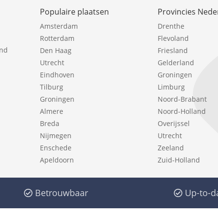
Populaire plaatsen
Provincies Nede
Amsterdam
Drenthe
Rotterdam
Flevoland
ind
Den Haag
Friesland
Utrecht
Gelderland
Eindhoven
Groningen
Tilburg
Limburg
Groningen
Noord-Brabant
Almere
Noord-Holland
Breda
Overijssel
Nijmegen
Utrecht
Enschede
Zeeland
Apeldoorn
Zuid-Holland
Betrouwbaar
Up-to-d