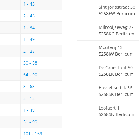
1 - 43
Sint Jorisstraat 30
5258EW Berlicum
2 - 46
Milrooijseweg 77
1 - 34
5258KG Berlicum
1 - 49
Mouterij 13
2 - 28
5258JW Berlicum
30 - 58
De Groeskant 50
5258EK Berlicum
64 - 90
3 - 63
Hasseltsedijk 36
5258SK Berlicum
2 - 12
Loofaert 1
1 - 49
5258SN Berlicum
51 - 99
101 - 169