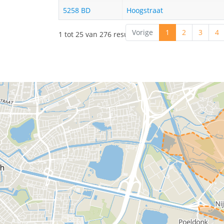
5258 BD
Hoogstraat
Vorige
1
2
3
4
1 tot 25 van 276 resultaten