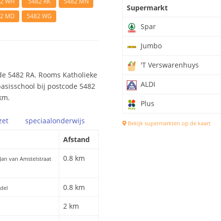
82 WH
5482 RK
5482 MN
Supermarkt
82 MD
5482 WG
Spar
Jumbo
'T Verswarenhuys
de 5482 RA. Rooms Katholieke
ALDI
basisschool bij postcode 5482
km.
Plus
zet
speciaal
onderwijs
Bekijk supermarkten op de kaart
Afstand
0.8 km
 Jan van Amstelstraat
0.8 km
ndel
2 km