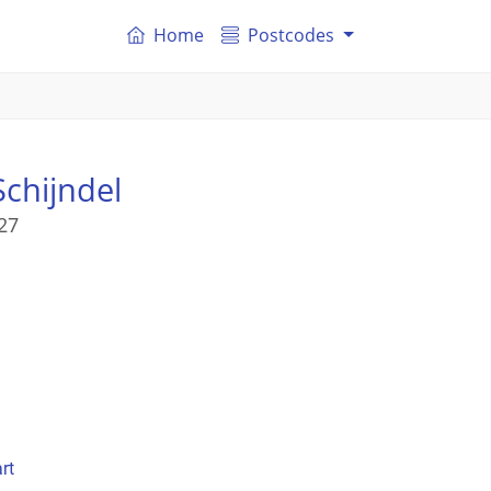
Home
Postcodes
Schijndel
27
rt