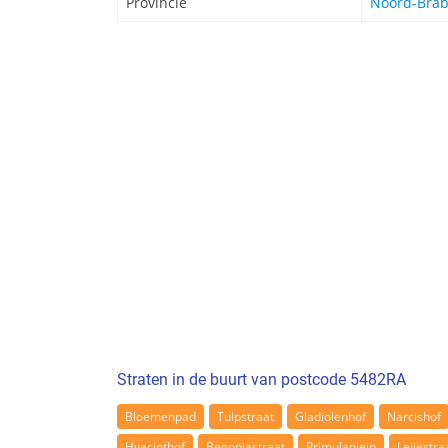
Provincie
Noord-Brab
Straten in de buurt van postcode 5482RA
Bloemenpad
Tulpstraat
Gladiolenhof
Narcishof
Hyacinthof
Begoniastraat
Primulaplein
Leliestra