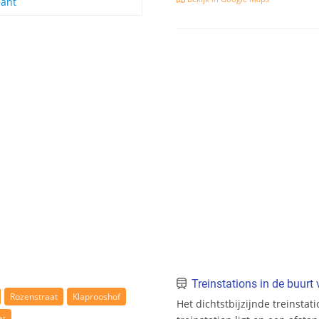
ant
Treinstations in de buur
Rozenstraat
Klaprooshof
Het dichtstbijzijnde treinstat
at