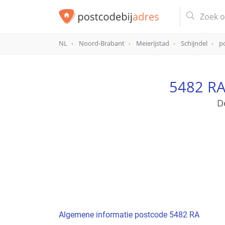
NL
Noord-Brabant
Meierijstad
Schijndel
p
postcode
5482 RA
5482 RA
D
Algemene informatie postcode 5482 RA