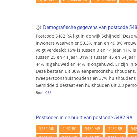
Demografische gegevens van postcode 54
Postcode 5482 RA ligt in de wijk Schijndel. Deze wi
inwoners waarvan er 50.3% man en 49.8% vrouw zij
volgt verdeeld: 15% is tussen 0 en 14 jaar, 11% is
tussen 25 en 44 jaar, 31% is tussen 45 en 64 jaar 
44% is gehuwed en 44% is ongehuwd. Er zijn in t
Deze bestaan uit 30% eenpersoonshuishoudens,
tweepersoonshuishoudens en 37% huishoudens m
Gemiddeld bestaat een huishouden uit 2.3 pers
Bron:
CBS
Postcodes in de buurt van postcode 5482 RA
5482 MK
5482 RC
5482 MP
5482 RB
54