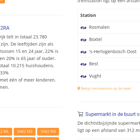
treinstation ligt op een afst
Station
Rosmalen
82RA
jk telt in totaal 23.780
Boxtel
n. De leeftijden zijn als
 tussen 15 en 24 jaar, 22% is
's-Hertogenbosch Oost
en 20% is 65 jaar of ouder.
Best
otaal 10.215 huishoudens.
 33%
Vught
et één of meer kinderen.
onen.
Bekijk treinstations op de kaart
Supermarkt in de buurt 
De dichtstbijzijnde supermar
ligt op een afstand van 312 
82 ML
5482 MS
5482 RM