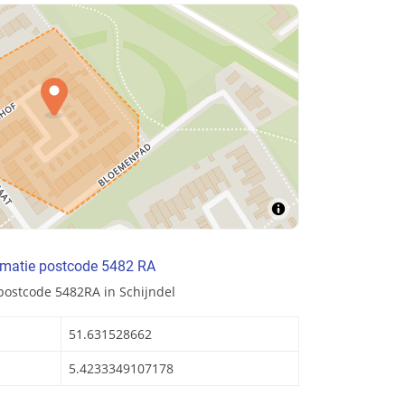
rmatie postcode 5482 RA
postcode 5482RA in Schijndel
51.631528662
5.4233349107178