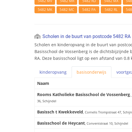
5482 MV
5482 MR
5482 RD
5482 MX
54
5482 MK
5482 MC
5482 PA
5482 RL
54
Scholen in de buurt van postcode 5482 RA
Scholen en kinderopvang in de buurt van postco
Basisschool de Vossenberg is de dichtsbijzijnde 
RA. Deze basisschool ligt op een afstand van 0.8 
kinderopvang
basis
onderwijs
voortge
Naam
Rooms Katholieke Basisschool de Vossenberg
,
36, Schijndel
Basissch t Kwekkeveld
, Cornelis Trompstraat 47, Schij
Basisschool de Heycant
, Conventstraat 10, Schijndel