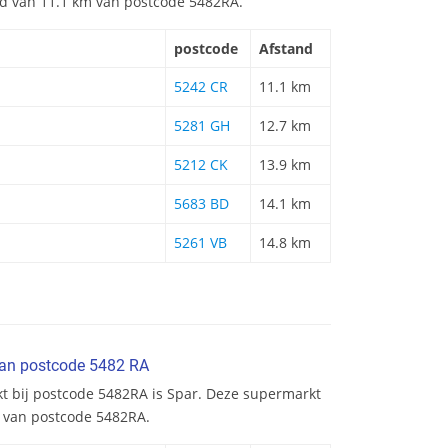
and van 11.1 km van postcode 5482RA.
postcode
Afstand
5242 CR
11.1 km
5281 GH
12.7 km
5212 CK
13.9 km
5683 BD
14.1 km
5261 VB
14.8 km
van postcode 5482 RA
kt bij postcode 5482RA is Spar. Deze supermarkt
m van postcode 5482RA.