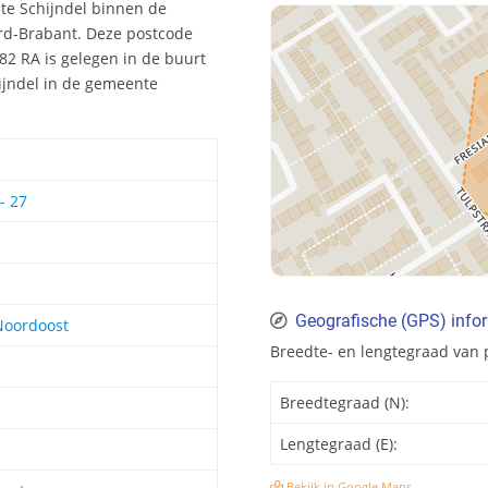
 te Schijndel binnen de
ord-Brabant. Deze postcode
2 RA is gelegen in de buurt
ijndel in de gemeente
- 27
Geografische (GPS) info
Noordoost
Breedte- en lengtegraad van 
Breedtegraad (N):
Lengtegraad (E):
Bekijk in Google Maps