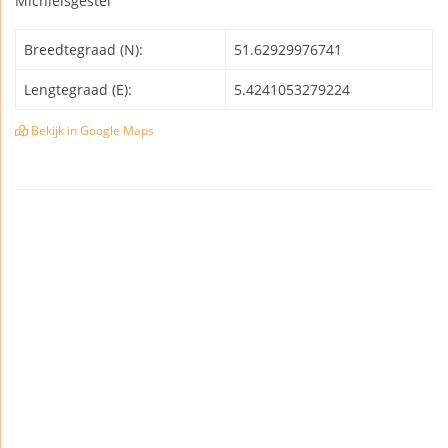
Michielsgestel
Breedtegraad (N):
51.62929976741
Lengtegraad (E):
5.4241053279224
Bekijk in Google Maps