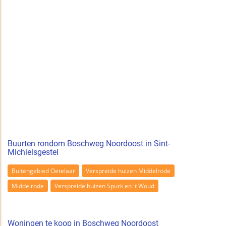
Buurten rondom Boschweg Noordoost in Sint-
Michielsgestel
Buitengebied Oetelaar
Verspreide huizen Middelrode
Middelrode
Verspreide huizen Spurk en 't Woud
Woningen te koop in Boschweg Noordoost