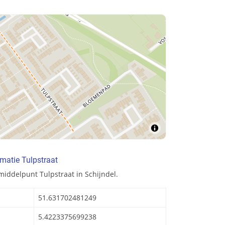
matie Tulpstraat
middelpunt Tulpstraat in Schijndel.
51.631702481249
5.4223375699238