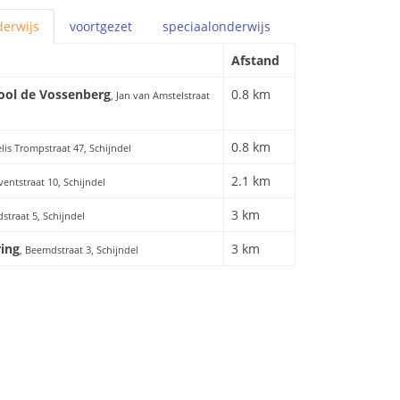
erwijs
voortgezet
speciaal
onderwijs
Afstand
ool de Vossenberg
0.8 km
, Jan van Amstelstraat
0.8 km
elis Trompstraat 47, Schijndel
2.1 km
ventstraat 10, Schijndel
3 km
straat 5, Schijndel
ing
3 km
, Beemdstraat 3, Schijndel