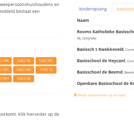
 tweepersoonshuishoudens en
kinderopvang
basis
ond
middeld bestaat een
Naam
Rooms Katholieke Basissch
36, Schijndel
Basissch t Kwekkeveld
, Corn
Basisschool de Heycant
82 MK
5482 RK
5482 ML
, Con
82 MS
5482 MK
5482 RJ
Basisschool de Beemd
, Beemd
82 WH
5482 MJ
Openbare Basisschool de Kr
Bekijk basisscholen op de kaart
voorkomt. Klik hieronder op de