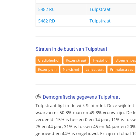
5482 RC
Tulpstraat
5482 RD
Tulpstraat
Straten in de buurt van Tulpstraat
Gladiolenhof
Rozenstraat
Fresiahof
Bloemenpa
Rozenplein
Narcishof
Leliestraat
Primulastraat
Demografische gegevens Tulpstraat
Tulpstraat ligt in de wijk Schijndel. Deze wijk tel
waarvan er 50.3% man en 49.8% vrouw zijn. De leef
verdeeld: 15% is tussen 0 en 14 jaar, 11% is tuss
25 en 44 jaar, 31% is tussen 45 en 64 jaar en 20% 
gehuwed en 44% is ongehuwd. Er zijn in totaal 