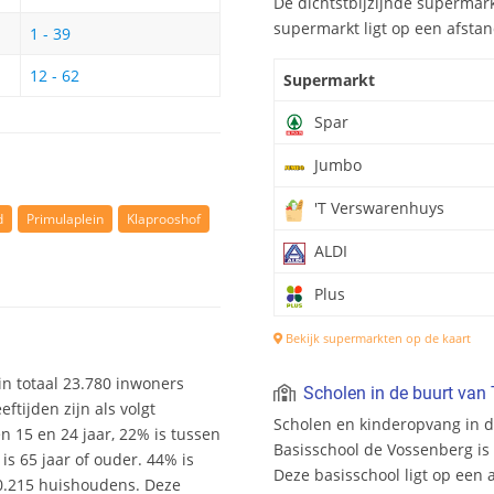
De dichtstbijzijnde supermarkt
supermarkt ligt op een afsta
1 - 39
12 - 62
Supermarkt
Spar
Jumbo
'T Verswarenhuys
d
Primulaplein
Klaprooshof
ALDI
Plus
Bekijk supermarkten op de kaart
t in totaal 23.780 inwoners
Scholen in de buurt van 
tijden zijn als volgt
Scholen en kinderopvang in d
en 15 en 24 jaar, 22% is tussen
Basisschool de Vossenberg is d
is 65 jaar of ouder. 44% is
Deze basisschool ligt op een 
10.215 huishoudens. Deze