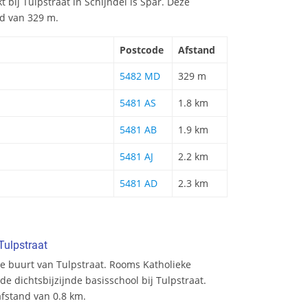
 bij Tulpstraat in Schijndel is Spar. Deze
nd van 329 m.
Postcode
Afstand
5482 MD
329 m
5481 AS
1.8 km
5481 AB
1.9 km
5481 AJ
2.2 km
5481 AD
2.3 km
Tulpstraat
e buurt van Tulpstraat. Rooms Katholieke
e dichtsbijzijnde basisschool bij Tulpstraat.
afstand van 0.8 km.