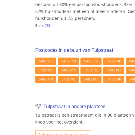
bestaan uit 30% eenpersoonshuishoudens, 33%
37% huishoudens met één of meer kinderen. Ge
huishouden uit 2.3 personen.
Bron:
CBS
Postcodes in de buurt van Tulpstraat
5482 RB
5482 RM
5482 RA
5482 MP
54
5482 MV
5482 MN
5482 RL
5482 RH
54
5482 RN
5482 RG
5482 MX
5482 MR
54
Tulpstraat in andere plaatsen
Tulpstraat is een straatnaam die in 90 plaatsen 
knop voor het overzicht.
Tulpstraat (alle plaatsen)