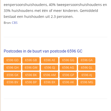
eenpersoonshuishoudens, 40% tweepersoonshuishoudens en
33% huishoudens met één of meer kinderen. Gemiddeld
bestaat een huishouden uit 2.3 personen.
Bron:
CBS
Postcodes in de buurt van postcode 6596 GC
6596 GD
6596 GB
6596 AE
6596 GG
6596 GA
6596 GH
6596 GM
6596 GJ
6596 AG
6596 GL
6596 GK
6596 BK
6596 AM
6596 GP
6596 AJ
6596 BV
6596 BP
6596 BX
6596 AK
6596 MG