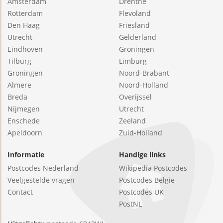
Amsterdam
Drenthe
Rotterdam
Flevoland
Den Haag
Friesland
Utrecht
Gelderland
Eindhoven
Groningen
Tilburg
Limburg
Groningen
Noord-Brabant
Almere
Noord-Holland
Breda
Overijssel
Nijmegen
Utrecht
Enschede
Zeeland
Apeldoorn
Zuid-Holland
Informatie
Handige links
Postcodes Nederland
Wikipedia Postcodes
Veelgestelde vragen
Postcodes België
Contact
Postcodes UK
PostNL