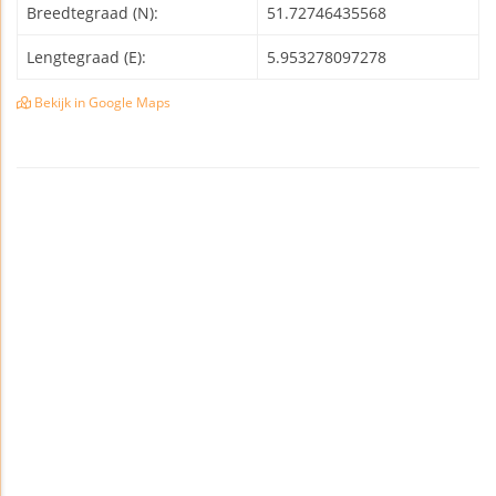
Breedtegraad (N):
51.72746435568
Lengtegraad (E):
5.953278097278
Bekijk in Google Maps