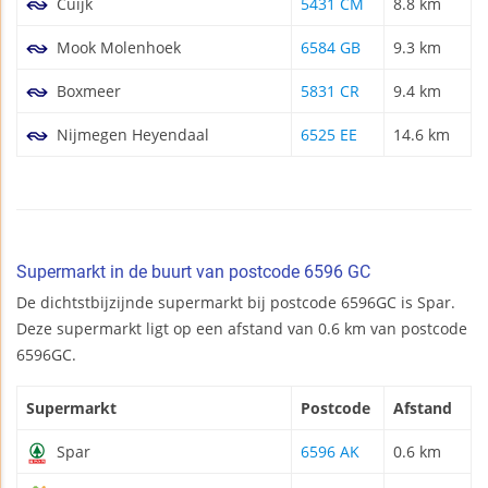
Cuijk
5431 CM
8.8 km
Mook Molenhoek
6584 GB
9.3 km
Boxmeer
5831 CR
9.4 km
Nijmegen Heyendaal
6525 EE
14.6 km
Supermarkt in de buurt van postcode 6596 GC
De dichtstbijzijnde supermarkt bij postcode 6596GC is Spar.
Deze supermarkt ligt op een afstand van 0.6 km van postcode
6596GC.
Supermarkt
Postcode
Afstand
Spar
6596 AK
0.6 km