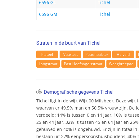
6596 GL
Tichel
6596 GM
Tichel
Straten in de buurt van Tichel
Plateel
Vuurtest
Pottenbakker
Heiveld
Langstraat
Past.Hoefnagelsstraat
Weegbreepad
Demografische gegevens Tichel
Tichel ligt in de wijk Wijk 00 Milsbeek. Deze wijk 
waarvan er 49.5% man en 50.5% vrouw zijn. De leef
verdeeld: 14% is tussen 0 en 14 jaar, 10% is tuss
25 en 44 jaar, 32% is tussen 45 en 64 jaar en 25% 
gehuwed en 40% is ongehuwd. Er zijn in totaal 
bestaan uit 27% eenpersoonshuishoudens, 40%