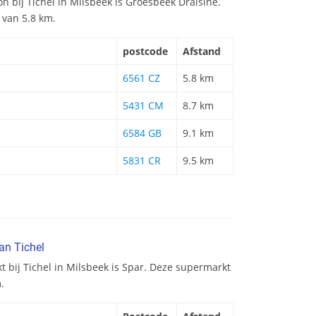
ion bij Tichel in Milsbeek is Groesbeek Draisine.
d van 5.8 km.
postcode
Afstand
6561 CZ
5.8 km
5431 CM
8.7 km
6584 GB
9.1 km
5831 CR
9.5 km
an Tichel
t bij Tichel in Milsbeek is Spar. Deze supermarkt
.