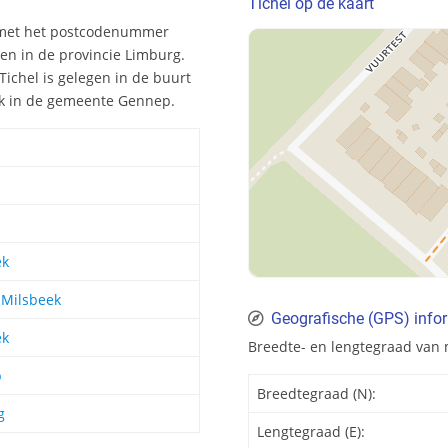
Tichel op de kaart
d met het postcodenummer
en in de provincie Limburg.
ichel is gelegen in de buurt
eek in de gemeente Gennep.
ek
 Milsbeek
Geografische (GPS) infor
ek
Breedte- en lengtegraad van 
p
Breedtegraad (N):
g
Lengtegraad (E):