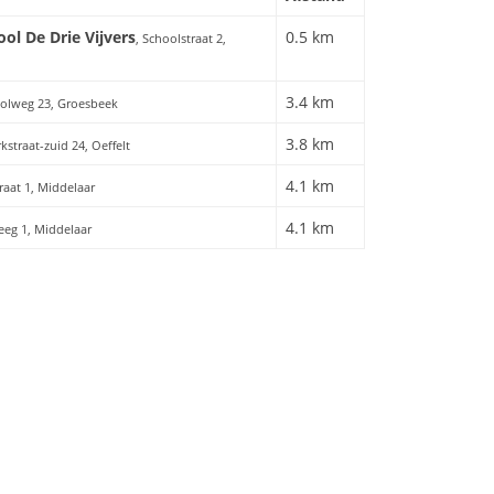
ol De Drie Vijvers
0.5 km
, Schoolstraat 2,
3.4 km
oolweg 23, Groesbeek
3.8 km
rkstraat-zuid 24, Oeffelt
4.1 km
raat 1, Middelaar
4.1 km
eeg 1, Middelaar