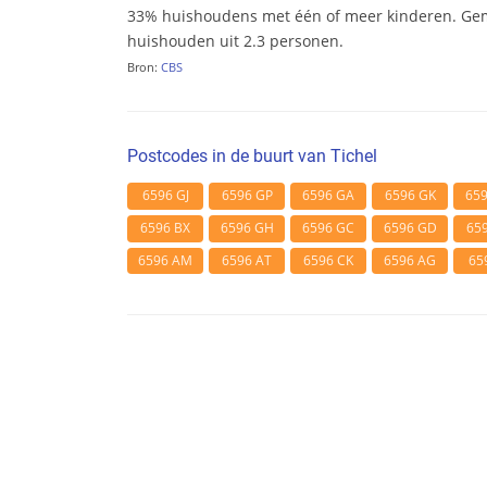
33% huishoudens met één of meer kinderen. Ge
huishouden uit 2.3 personen.
Bron:
CBS
Postcodes in de buurt van Tichel
6596 GJ
6596 GP
6596 GA
6596 GK
65
6596 BX
6596 GH
6596 GC
6596 GD
65
6596 AM
6596 AT
6596 CK
6596 AG
65