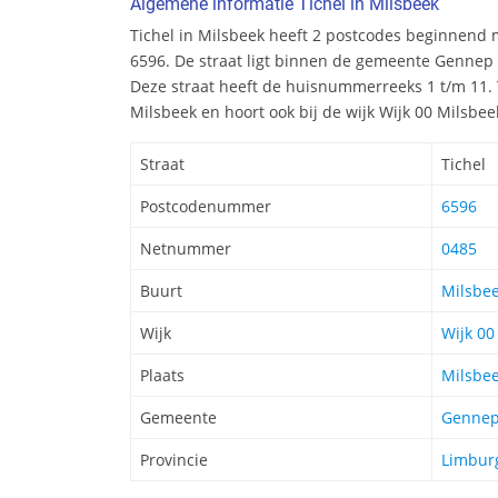
Algemene informatie Tichel in Milsbeek
Tichel in Milsbeek heeft 2 postcodes beginnen
6596. De straat ligt binnen de gemeente Gennep 
Deze straat heeft de huisnummerreeks 1 t/m 11. T
Milsbeek en hoort ook bij de wijk Wijk 00 Milsb
Straat
Tichel
Postcodenummer
6596
Netnummer
0485
Buurt
Milsbe
Wijk
Wijk 00
Plaats
Milsbe
Gemeente
Genne
Provincie
Limbur