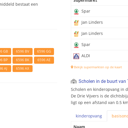
Supermarkt
middeld bestaat een
Spar
Jan Linders
Jan Linders
Spar
96 GB
6596 BV
6596 GG
ALDI
96 BP
6596 BK
6596 AE
Bekijk supermarkten op de kaart
96 AJ
6596 AX
Scholen in de buurt van 
Scholen en kinderopvang in d
De Drie Vijvers is de dichtsbi
ligt op een afstand van 0.5 km
kinderopvang
basis
ond
Naam