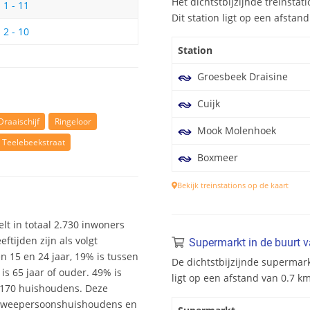
Het dichtstbijzijnde treinstat
1 - 11
Dit station ligt op een afstan
2 - 10
Station
Groesbeek Draisine
Cuijk
Draaischijf
Ringeloor
Mook Molenhoek
Teelebeekstraat
Boxmeer
Bekijk treinstations op de kaart
telt in totaal 2.730 inwoners
tijden zijn als volgt
Supermarkt in de buurt v
en 15 en 24 jaar, 19% is tussen
De dichtstbijzijnde supermark
is 65 jaar of ouder. 49% is
ligt op een afstand van 0.7 km
1.170 huishoudens. Deze
 tweepersoonshuishoudens en