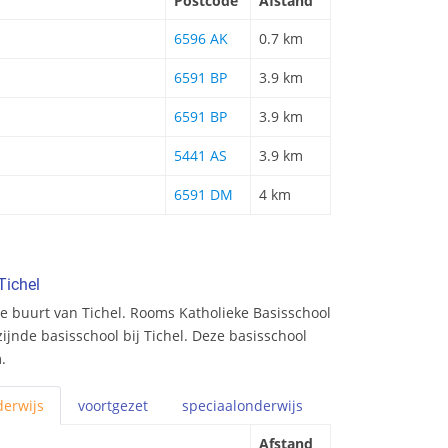
Postcode
Afstand
6596 AK
0.7 km
6591 BP
3.9 km
6591 BP
3.9 km
5441 AS
3.9 km
6591 DM
4 km
Tichel
e buurt van Tichel. Rooms Katholieke Basisschool
jzijnde basisschool bij Tichel. Deze basisschool
.
erwijs
voortgezet
speciaal
onderwijs
Afstand