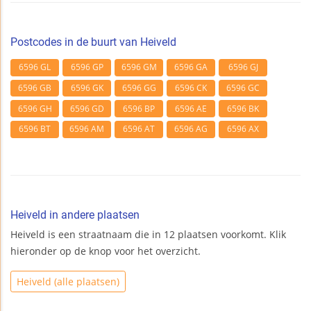
Postcodes in de buurt van Heiveld
6596 GL
6596 GP
6596 GM
6596 GA
6596 GJ
6596 GB
6596 GK
6596 GG
6596 CK
6596 GC
6596 GH
6596 GD
6596 BP
6596 AE
6596 BK
6596 BT
6596 AM
6596 AT
6596 AG
6596 AX
Heiveld in andere plaatsen
Heiveld is een straatnaam die in 12 plaatsen voorkomt. Klik
hieronder op de knop voor het overzicht.
Heiveld (alle plaatsen)