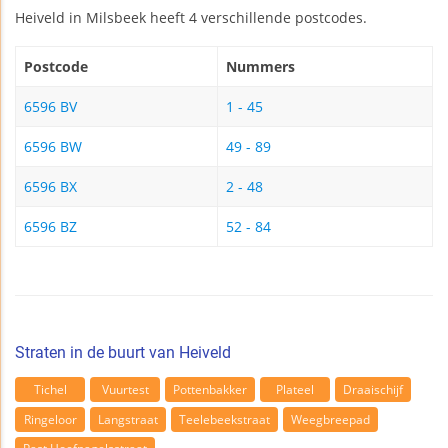
Heiveld in Milsbeek heeft 4 verschillende postcodes.
Postcode
Nummers
6596 BV
1 - 45
6596 BW
49 - 89
6596 BX
2 - 48
6596 BZ
52 - 84
Straten in de buurt van Heiveld
Tichel
Vuurtest
Pottenbakker
Plateel
Draaischijf
Ringeloor
Langstraat
Teelebeekstraat
Weegbreepad