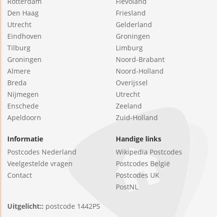
Rotterdam
Flevoland
Den Haag
Friesland
Utrecht
Gelderland
Eindhoven
Groningen
Tilburg
Limburg
Groningen
Noord-Brabant
Almere
Noord-Holland
Breda
Overijssel
Nijmegen
Utrecht
Enschede
Zeeland
Apeldoorn
Zuid-Holland
Informatie
Handige links
Postcodes Nederland
Wikipedia Postcodes
Veelgestelde vragen
Postcodes België
Contact
Postcodes UK
PostNL
Uitgelicht::
postcode 1442PS