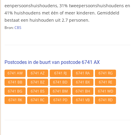
eenpersoonshuishoudens, 31% tweepersoonshuishoudens en
41% huishoudens met één of meer kinderen. Gemiddeld
bestaat een huishouden uit 2.7 personen.
Bron:
CBS
Postcodes in de buurt van postcode 6741 AX
6741 AW
6741 AZ
6741 RJ
6741 RA
6741 RG
6741 BB
6741 BZ
6741 BD
6741 BX
6741 RE
6741 BG
6741 BS
6741 BM
6741 BH
6741 WD
6741 RK
6741 RC
6741 PD
6741 VB
6741 RD