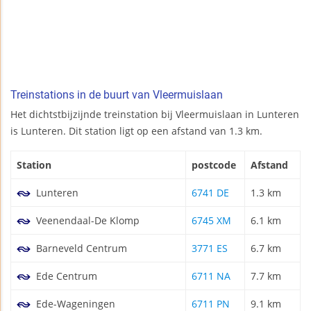
Treinstations in de buurt van Vleermuislaan
Het dichtstbijzijnde treinstation bij Vleermuislaan in Lunteren
is Lunteren. Dit station ligt op een afstand van 1.3 km.
Station
postcode
Afstand
Lunteren
6741 DE
1.3 km
Veenendaal-De Klomp
6745 XM
6.1 km
Barneveld Centrum
3771 ES
6.7 km
Ede Centrum
6711 NA
7.7 km
Ede-Wageningen
6711 PN
9.1 km