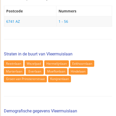
Postcode
Nummers
6741 AZ
1 - 56
Straten in de buurt van Vleermuislaan
Reeënlaan
Wezelpad
Hermelijnlaan
Eekhoornlaan
Marterlaan
Everlaan
Moeflonlaan
Hindelaan
Groen van Prinstererstraat
Konijnenlaan
Demografische gegevens Vleermuislaan