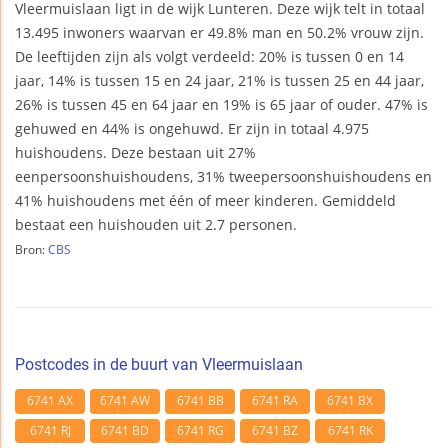
Vleermuislaan ligt in de wijk Lunteren. Deze wijk telt in totaal
13.495 inwoners waarvan er 49.8% man en 50.2% vrouw zijn.
De leeftijden zijn als volgt verdeeld: 20% is tussen 0 en 14
jaar, 14% is tussen 15 en 24 jaar, 21% is tussen 25 en 44 jaar,
26% is tussen 45 en 64 jaar en 19% is 65 jaar of ouder. 47% is
gehuwed en 44% is ongehuwd. Er zijn in totaal 4.975
huishoudens. Deze bestaan uit 27%
eenpersoonshuishoudens, 31% tweepersoonshuishoudens en
41% huishoudens met één of meer kinderen. Gemiddeld
bestaat een huishouden uit 2.7 personen.
Bron:
CBS
Postcodes in de buurt van Vleermuislaan
6741 AX
6741 AW
6741 BB
6741 RA
6741 BX
6741 RJ
6741 BD
6741 RG
6741 BZ
6741 RK