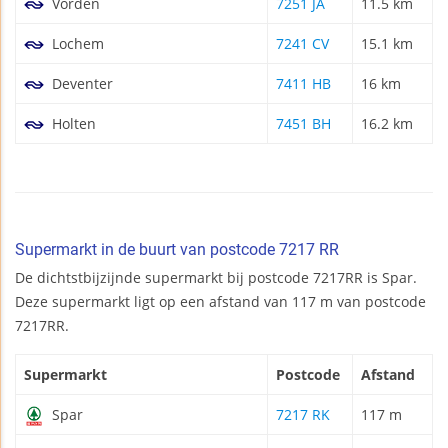
Vorden
7251 JA
11.5 km
Lochem
7241 CV
15.1 km
Deventer
7411 HB
16 km
Holten
7451 BH
16.2 km
Supermarkt in de buurt van postcode 7217 RR
De dichtstbijzijnde supermarkt bij postcode 7217RR is Spar.
Deze supermarkt ligt op een afstand van 117 m van postcode
7217RR.
Supermarkt
Postcode
Afstand
Spar
7217 RK
117 m