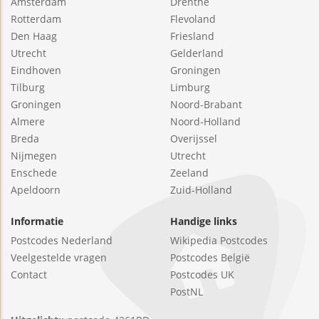
Amsterdam
Drenthe
Rotterdam
Flevoland
Den Haag
Friesland
Utrecht
Gelderland
Eindhoven
Groningen
Tilburg
Limburg
Groningen
Noord-Brabant
Almere
Noord-Holland
Breda
Overijssel
Nijmegen
Utrecht
Enschede
Zeeland
Apeldoorn
Zuid-Holland
Informatie
Handige links
Postcodes Nederland
Wikipedia Postcodes
Veelgestelde vragen
Postcodes België
Contact
Postcodes UK
PostNL