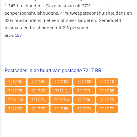
1.345 huishoudens. Deze bestaan uit 27%
eenpersoonshuishoudens, 41% tweepersoonshuishoudens en
32% huishoudens met één of meer kinderen. Gemiddeld
bestaat een huishouden uit 2.3 personen.
Bron:
CBS
Postcodes in de buurt van postcode 7217 RR
7217 RD
7217 RK
7217 RS
7217 RP
7217 TK
7217 TB
7217 SZ
7217 PJ
7217 TL
7217 RE
7217 SW
7217 TN
7217 TM
7217 RL
7217 PS
7217 TC
7217 TP
7217 PR
7217 TV
7217 TT