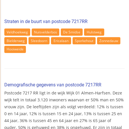
Straten in de buurt van postcode 7217RR
Veldhoekweg
Nuisvelderbos
De Smidse
Hulstweg
Bielderweg
Sleedoorn
Ericalaan
Sporkehout
Zonnedauw
Hooiweide
Demografische gegevens van postcode 7217RR
Postcode 7217 RR ligt in de wijk Wijk 01 Almen-Harfsen. Deze
wijk telt in totaal 3.120 inwoners waarvan er 50% man en 50%
vrouw zijn. De leeftijden zijn als volgt verdeeld: 12% is tussen
0 en 14 jaar, 12% is tussen 15 en 24 jaar, 13% is tussen 25 en
44 jaar, 36% is tussen 45 en 64 jaar en 27% is 65 jaar of
ouder. 50% is gehuwed en 38% is ongehuwd. Er zijn in totaal