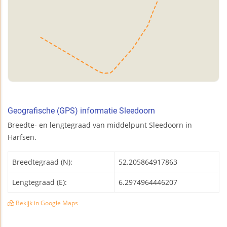
Geografische (GPS) informatie Sleedoorn
Breedte- en lengtegraad van middelpunt Sleedoorn in
Harfsen.
Breedtegraad (N):
52.205864917863
Lengtegraad (E):
6.2974964446207
Bekijk in Google Maps