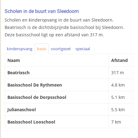
Scholen in de buurt van Sleedoorn
Scholen en kinderopvang in de buurt van Sleedoorn.
Beatrixsch is de dichtsbijzijnde basisschool bij Sleedoorn.
Deze basisschool ligt op een afstand van 317 m.
kinderopvang
basis
voortgezet
speciaal
Naam
Afstand
Beatrixsch
317 m
Basisschool De Rythmeen
4.8 km
Basisschool de Dorpsschool
5.1 km
Julianaschool
5.5 km
Basisschool Looschool
7 km