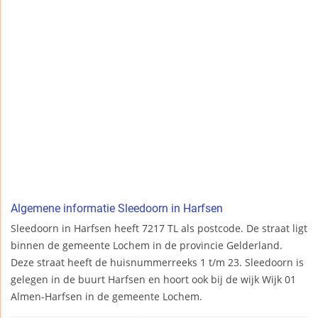
Algemene informatie Sleedoorn in Harfsen
Sleedoorn in Harfsen heeft 7217 TL als postcode. De straat ligt
binnen de gemeente Lochem in de provincie Gelderland.
Deze straat heeft de huisnummerreeks 1 t/m 23. Sleedoorn is
gelegen in de buurt Harfsen en hoort ook bij de wijk Wijk 01
Almen-Harfsen in de gemeente Lochem.