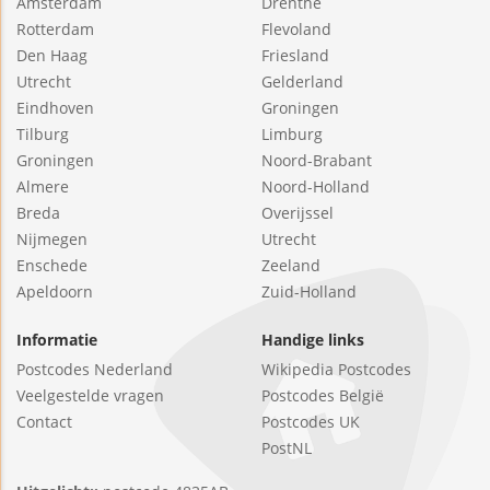
Amsterdam
Drenthe
Rotterdam
Flevoland
Den Haag
Friesland
Utrecht
Gelderland
Eindhoven
Groningen
Tilburg
Limburg
Groningen
Noord-Brabant
Almere
Noord-Holland
Breda
Overijssel
Nijmegen
Utrecht
Enschede
Zeeland
Apeldoorn
Zuid-Holland
Informatie
Handige links
Postcodes Nederland
Wikipedia Postcodes
Veelgestelde vragen
Postcodes België
Contact
Postcodes UK
PostNL