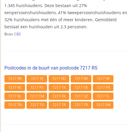
1.345 huishoudens. Deze bestaan uit 27%
eenpersoonshuishoudens, 41% tweepersoonshuishoudens en
32% huishoudens met één of meer kinderen. Gemiddeld
bestaat een huishouden uit 2.3 personen.
Bron:
CBS
Postcodes in de buurt van postcode 7217 RS
7217 RR
7217 PJ
7217 RD
7217 RK
7217 RP
7217 RE
7217 PS
7217 TK
7217 TB
7217 PR
7217 RL
7217 TM
7217 PK
7217 SZ
7217 TL
7217 TN
7217 TV
7217 TP
7217 TR
7217 SW