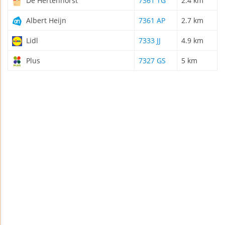
De Hertenhorst
7361 TG
2.4 km
Albert Heijn
7361 AP
2.7 km
Lidl
7333 JJ
4.9 km
Plus
7327 GS
5 km