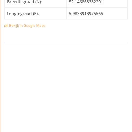
Breedtegraad (N):
52.146868382201
Lengtegraad (E):
5.9833913975565
Bekijk in Google Maps