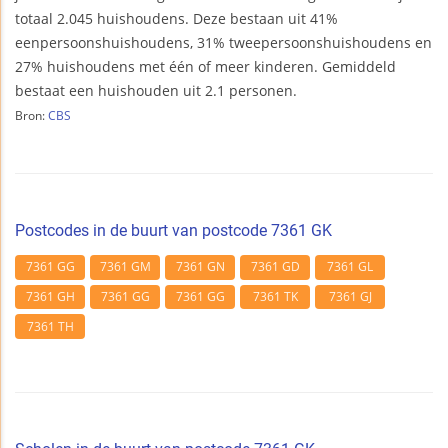
totaal 2.045 huishoudens. Deze bestaan uit 41%
eenpersoonshuishoudens, 31% tweepersoonshuishoudens en
27% huishoudens met één of meer kinderen. Gemiddeld
bestaat een huishouden uit 2.1 personen.
Bron:
CBS
Postcodes in de buurt van postcode 7361 GK
7361 GG
7361 GM
7361 GN
7361 GD
7361 GL
7361 GH
7361 GG
7361 GG
7361 TK
7361 GJ
7361 TH