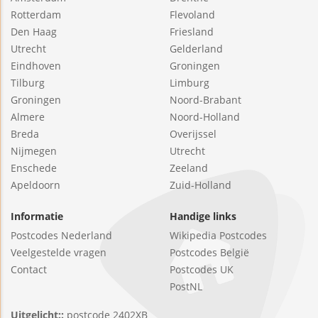
Rotterdam
Flevoland
Den Haag
Friesland
Utrecht
Gelderland
Eindhoven
Groningen
Tilburg
Limburg
Groningen
Noord-Brabant
Almere
Noord-Holland
Breda
Overijssel
Nijmegen
Utrecht
Enschede
Zeeland
Apeldoorn
Zuid-Holland
Informatie
Handige links
Postcodes Nederland
Wikipedia Postcodes
Veelgestelde vragen
Postcodes België
Contact
Postcodes UK
PostNL
Uitgelicht::
postcode 2402XB