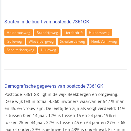
Straten in de buurt van postcode 7361GK
Heideroosweg
Brandrijsweg
Lierderdrift
Hulhorstweg
Solleweg
Wipselbergweg
Schalterdalweg
Henk Vulinkweg
Schalterbergweg
Hulleweg
Demografische gegevens van postcode 7361GK
Postcode 7361 GK ligt in de wijk Beekbergen en omgeving.
Deze wijk telt in totaal 4.860 inwoners waarvan er 54.1% man
en 45.9% vrouw zijn. De leeftijden zijn als volgt verdeeld: 11%
is tussen 0 en 14 jaar, 12% is tussen 15 en 24 jaar, 19% is
tussen 25 en 44 jaar, 32% is tussen 45 en 64 jaar en 27% is 65
jaar of ouder. 39% is gehuwed en 43% is ongehuwd. Er zijn in