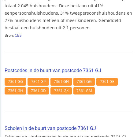
totaal 2.045 huishoudens. Deze bestaan uit 41%
eenpersoonshuishoudens, 31% tweepersoonshuishoudens en
27% huishoudens met één of meer kinderen. Gemiddeld
bestaat een huishouden uit 2.1 personen.
Bron:
CBS
Postcodes in de buurt van postcode 7361 GJ
7361 GG
7361 GP
7361 GN
7361 GG
7361 GE
7361 GH
7361 GD
7361 GK
7361 GM
Scholen in de buurt van postcode 7361 GJ
Scholen en kinderopvang in de buurt van postcode 7361 GJ.