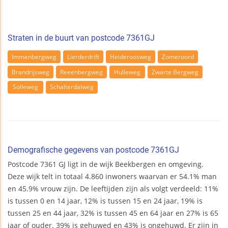
Straten in de buurt van postcode 7361GJ
Immenbergweg
Lierderdrift
Heideroosweg
Zomeroord
Brandrijsweg
Reeënbergweg
Hulleweg
Zwarte Bergweg
Solleweg
Schalterdalweg
Demografische gegevens van postcode 7361GJ
Postcode 7361 GJ ligt in de wijk Beekbergen en omgeving.
Deze wijk telt in totaal 4.860 inwoners waarvan er 54.1% man
en 45.9% vrouw zijn. De leeftijden zijn als volgt verdeeld: 11%
is tussen 0 en 14 jaar, 12% is tussen 15 en 24 jaar, 19% is
tussen 25 en 44 jaar, 32% is tussen 45 en 64 jaar en 27% is 65
jaar of ouder. 39% is gehuwed en 43% is ongehuwd. Er zijn in