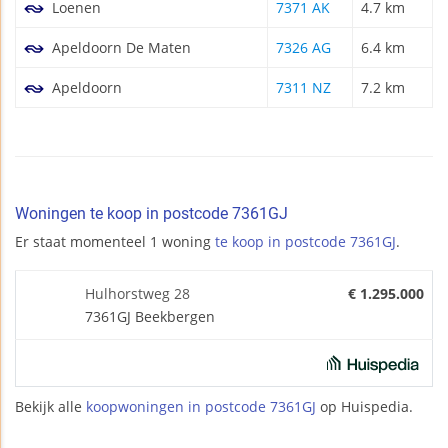
Loenen
7371 AK
4.7 km
Apeldoorn De Maten
7326 AG
6.4 km
Apeldoorn
7311 NZ
7.2 km
Woningen te koop in postcode 7361GJ
Er staat momenteel 1 woning
te koop in postcode 7361GJ
.
Hulhorstweg 28
€ 1.295.000
7361GJ Beekbergen
Bekijk alle
koopwoningen in postcode 7361GJ
op Huispedia.