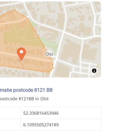
rmatie postcode 8121 BB
postcode 8121BB in Olst
52.336816453946
6.1095505274189