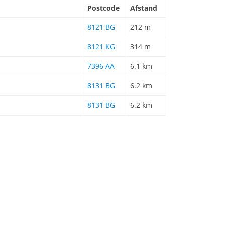
Postcode
Afstand
8121 BG
212 m
8121 KG
314 m
7396 AA
6.1 km
8131 BG
6.2 km
8131 BG
6.2 km