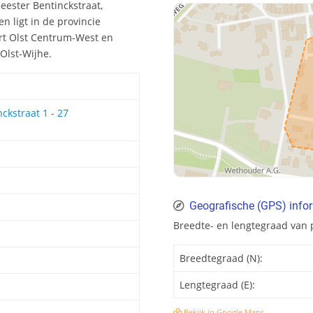
eester Bentinckstraat,
n ligt in de provincie
urt Olst Centrum-West en
 Olst-Wijhe.
ckstraat 1 - 27
Geografische (GPS) info
Breedte- en lengtegraad van 
Breedtegraad (N):
Lengtegraad (E):
Bekijk in Google Maps