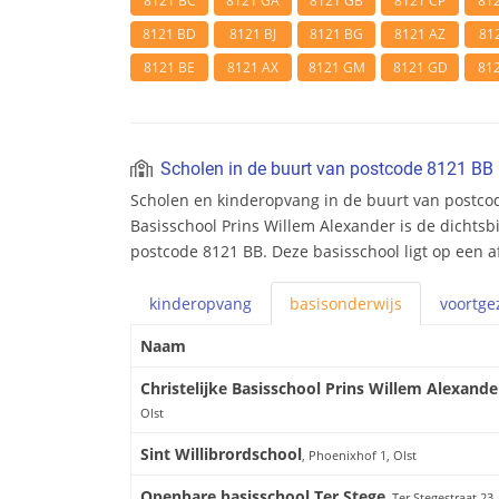
8121 BC
8121 GA
8121 GB
8121 CP
81
8121 BD
8121 BJ
8121 BG
8121 AZ
81
8121 BE
8121 AX
8121 GM
8121 GD
81
Scholen in de buurt van postcode 8121 BB
Scholen en kinderopvang in de buurt van postcod
Basisschool Prins Willem Alexander is de dichtsbi
postcode 8121 BB. Deze basisschool ligt op een a
kinderopvang
basis
onderwijs
voortge
Naam
Christelijke Basisschool Prins Willem Alexande
Olst
Sint Willibrordschool
, Phoenixhof 1, Olst
Openbare basisschool Ter Stege
, Ter Stegestraat 23,