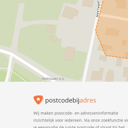
Wij maken postcode- en adresseninformatie
inzichtelijk voor iedereen. Via onze zoekfunctie v
je eenvoudig de juiste postcode of straat bij het