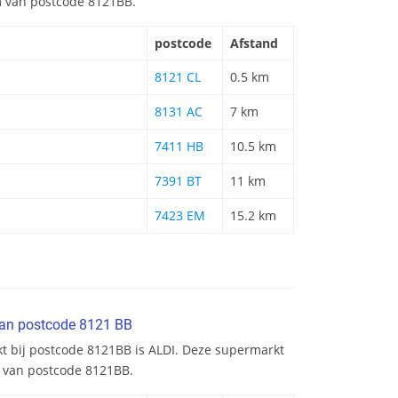
km van postcode 8121BB.
postcode
Afstand
8121 CL
0.5 km
8131 AC
7 km
7411 HB
10.5 km
7391 BT
11 km
7423 EM
15.2 km
van postcode 8121 BB
kt bij postcode 8121BB is ALDI. Deze supermarkt
m van postcode 8121BB.