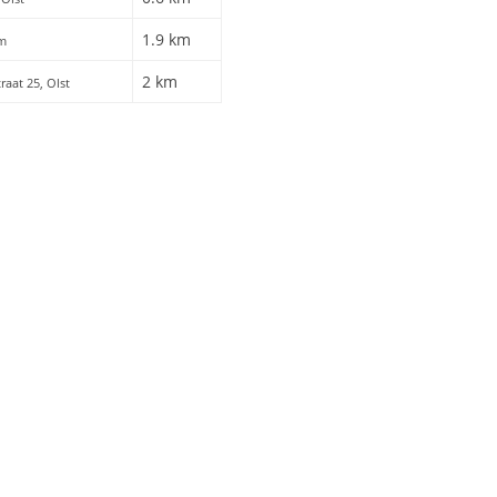
1.9 km
um
2 km
traat 25, Olst