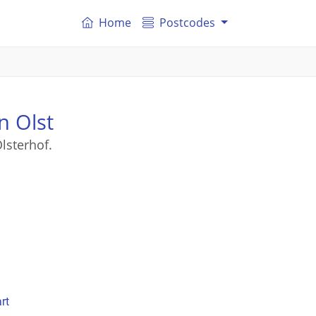
Home
Postcodes
n Olst
lsterhof.
rt