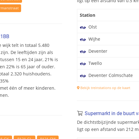
ligt op een afstand van 0.5 
rmanstraat
Station
Olst
21BB
Wijhe
wijk telt in totaal 5.480
Deventer
n. De leeftijden zijn als
 tussen 15 en 24 jaar, 21% is
Twello
en 22% is 65 jaar of ouder.
otaal 2.320 huishoudens.
Deventer Colmschate
 35%
et één of meer kinderen.
Bekijk treinstations op de kaart
onen.
Supermarkt in de buurt 
De dichtstbijzijnde supermar
ligt op een afstand van 212 