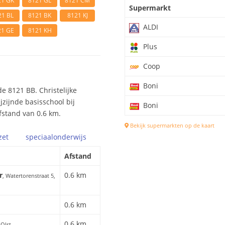
21 GK
8121 GL
8121 CM
Supermarkt
21 BL
8121 BK
8121 KJ
ALDI
21 GE
8121 KH
Plus
Coop
Boni
e 8121 BB. Christelijke
jzijnde basisschool bij
Boni
fstand van 0.6 km.
Bekijk supermarkten op de kaart
zet
speciaal
onderwijs
Afstand
r
0.6 km
, Watertorenstraat 5,
0.6 km
0.6 km
 Olst