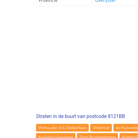
Provincie
Overijssel
Straten in de buurt van postcode 8121BB
Wethouder A.G. Dekkerlaan
Olsterhof
de Huissted
Koningin Julianalaan
Prins Bernhardstraat
Aaldert G