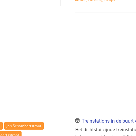
Treinstations in de buur
e
Jan Schamhartstraat
Het dichtstbijzijnde treinstati
eertsstraat