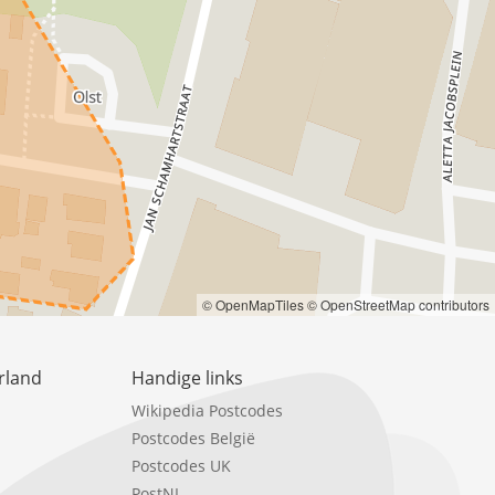
© OpenMapTiles
© OpenStreetMap contributors
rland
Handige links
Wikipedia Postcodes
Postcodes België
Postcodes UK
PostNL