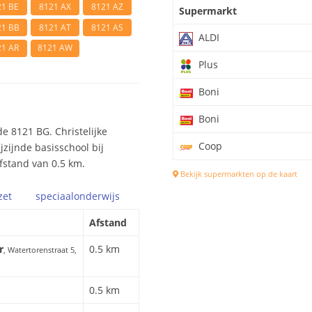
21 BE
8121 AX
8121 AZ
Supermarkt
21 BB
8121 AT
8121 AS
ALDI
21 AR
8121 AW
Plus
Boni
Boni
e 8121 BG. Christelijke
Coop
jzijnde basisschool bij
fstand van 0.5 km.
Bekijk supermarkten op de kaart
zet
speciaal
onderwijs
Afstand
r
0.5 km
, Watertorenstraat 5,
0.5 km