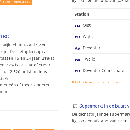
ligt op een afstand van 0.6 
Prinses Irenestraat
Station
Olst
Wijhe
21BG
 wijk telt in totaal 5.480
Deventer
n. De leeftijden zijn als
 tussen 15 en 24 jaar, 21% is
Twello
en 22% is 65 jaar of ouder.
Deventer Colmschate
otaal 2.320 huishoudens.
 35%
Bekijk treinstations op de kaart
et één of meer kinderen.
onen.
Supermarkt in de buurt 
De dichtstbijzijnde supermar
ligt op een afstand van 53 m