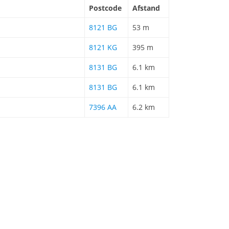
Postcode
Afstand
8121 BG
53 m
8121 KG
395 m
8131 BG
6.1 km
8131 BG
6.1 km
7396 AA
6.2 km