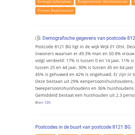
Koningin Julianalaan
Burgemeester Bentinckstraat
Prinses Beatrixstraat
Demografische gegevens van postcode 81
Postcode 8121 BG ligt in de wijk Wijk 01 Olst. Deze
inwoners waarvan er 49.3% man en 50.8% vrouw zij
volgt verdeeld: 17% is tussen 0 en 14 jaar, 11% is
tussen 25 en 44 jaar, 30% is tussen 45 en 64 jaar 
45% is gehuwed en 42% is ongehuwd. Er zijn in t
Deze bestaan uit 29% eenpersoonshuishoudens,
tweepersoonshuishoudens en 36% huishoudens m
Gemiddeld bestaat een huishouden uit 2.3 pers
Bron:
CBS
Postcodes in de buurt van postcode 8121 BG