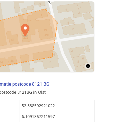
rmatie postcode 8121 BG
postcode 8121BG in Olst
52.338592921022
6.1091867211597