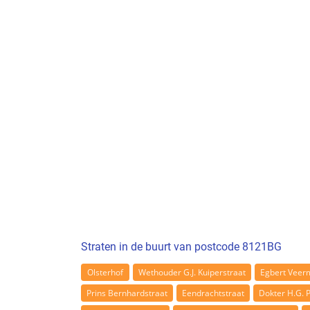
Straten in de buurt van postcode 8121BG
Olsterhof
Wethouder G.J. Kuiperstraat
Egbert Veer
Prins Bernhardstraat
Eendrachtstraat
Dokter H.G. 