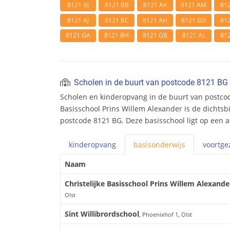
8121 BJ
8121 BB
8121 AK
8121 AM
81
8121 AJ
8121 BC
8121 AH
8121 BD
81
8121 GA
8121 BH
8121 GB
8121 AL
81
Scholen in de buurt van postcode 8121 BG
Scholen en kinderopvang in de buurt van postcod
Basisschool Prins Willem Alexander is de dichtsbi
postcode 8121 BG. Deze basisschool ligt op een a
kinderopvang
basis
onderwijs
voortge
Naam
Christelijke Basisschool Prins Willem Alexande
Olst
Sint Willibrordschool
, Phoenixhof 1, Olst