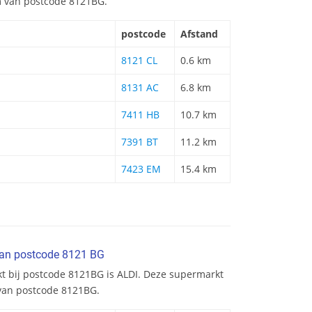
km van postcode 8121BG.
postcode
Afstand
8121 CL
0.6 km
8131 AC
6.8 km
7411 HB
10.7 km
7391 BT
11.2 km
7423 EM
15.4 km
van postcode 8121 BG
kt bij postcode 8121BG is ALDI. Deze supermarkt
 van postcode 8121BG.