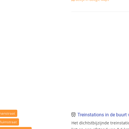
manstraat
Treinstations in de buur
Pluimstraat
Het dichtstbijzijnde treinstati