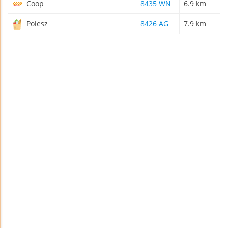
Coop
8435 WN
6.9 km
Poiesz
8426 AG
7.9 km