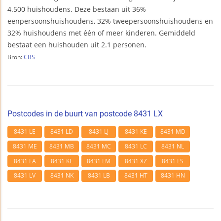
4.500 huishoudens. Deze bestaan uit 36%
eenpersoonshuishoudens, 32% tweepersoonshuishoudens en
32% huishoudens met één of meer kinderen. Gemiddeld
bestaat een huishouden uit 2.1 personen.
Bron:
CBS
Postcodes in de buurt van postcode 8431 LX
8431 LE
8431 LD
8431 LJ
8431 KE
8431 MD
8431 ME
8431 MB
8431 MC
8431 LC
8431 NL
8431 LA
8431 KL
8431 LM
8431 XZ
8431 LS
8431 LV
8431 NK
8431 LB
8431 HT
8431 HN