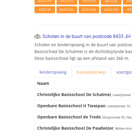
8433 PH
8433 PS
8433 KV
8433 JR
84
8433 JP
8433 MC
8433 KH
8433 KX
84
Scholen in de buurt van postcode 8433 JH
Scholen en kinderopvang in de buurt van postcode
Basisschool De Schalmei is de dichtsbijzijnde bas
Deze basisschool ligt op een afstand van 266 m.
kinderopvang
basis
onderwijs
voortge
Naam
Christelijke Basisschool De Schalmei
, Laweijstraat
Openbare Basisschool It Twaspan
, Laweijstraat 10,
Openbare Basisschool de Trede
, Dorpsstraat 55, Ha
Christelijke Basisschool De Paadwizer
, Willem Kro