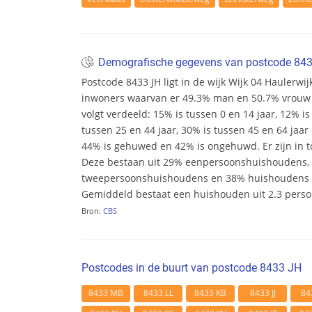
Demografische gegevens van postcode 84
Postcode 8433 JH ligt in de wijk Wijk 04 Haulerwijk
inwoners waarvan er 49.3% man en 50.7% vrouw zij
volgt verdeeld: 15% is tussen 0 en 14 jaar, 12% is
tussen 25 en 44 jaar, 30% is tussen 45 en 64 jaar 
44% is gehuwed en 42% is ongehuwd. Er zijn in t
Deze bestaan uit 29% eenpersoonshuishoudens,
tweepersoonshuishoudens en 38% huishoudens m
Gemiddeld bestaat een huishouden uit 2.3 pers
Bron:
CBS
Postcodes in de buurt van postcode 8433 JH
8433 MB
8433 LL
8433 KB
8433 JJ
84