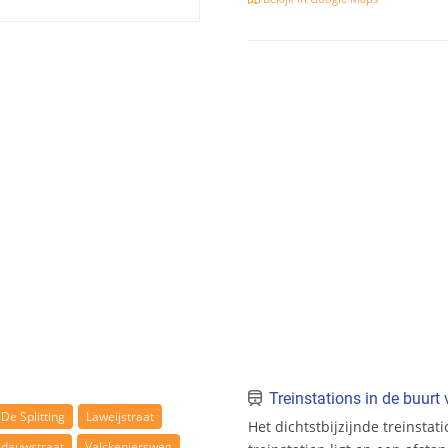
Treinstations in de buur
De Splitting
Laweijstraat
Het dichtstbijzijnde treinstat
dauwstraat
Valckeniersweg