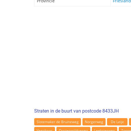
Provincie
Friesland
Straten in de buurt van postcode 8433JH
Slotemaker de Bruïneweg
Norgerweg
De Leije
Veenbaas
Oosterwoldseweg
Leeksterweg
Zonne