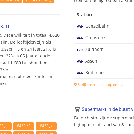
treinstation ligt op een afst
Station
Genzelbahn
33JH
. Deze wijk telt in totaal 4.020
Grijpskerk
n. De leeftijden zijn als
 tussen 15 en 24 jaar, 21% is
Zuidhorn
en 22% is 65 jaar of ouder.
Assen
otaal 1.680 huishoudens.
 33%
Buitenpost
et één of meer kinderen.
onen.
Bekijk treinstations op de kaart
Supermarkt in de buurt 
De dichtstbijzijnde supermar
ligt op een afstand van 81 m
33 JL
8433 KE
8433 JK