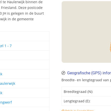
el te Haulerwijk binnen de
e Friesland. Deze postcode
 JH is gelegen in de buurt
erwijk in de gemeente
el 1 - 7
Geografische (GPS) info
jk
Breedte- en lengtegraad van 
aulerwijk
Breedtegraad (N):
jk
Lengtegraad (E):
ingwerf
Bekijk in Google Maps