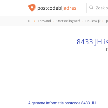
NL
Friesland
Ooststellingwerf
Haulerwijk
p
postcode
8433 JH
8433 JH i
D
Algemene informatie postcode 8433 JH