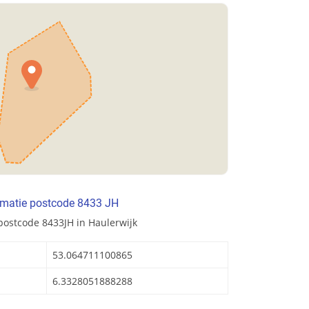
rmatie postcode 8433 JH
postcode 8433JH in Haulerwijk
53.064711100865
6.3328051888288