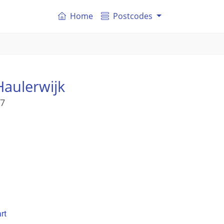
Home
Postcodes
Haulerwijk
 7
rt