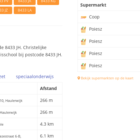
33 PV
8433 JA
8433 KG
Supermarkt
33 JZ
8433 LA
Coop
Poiesz
Poiesz
 8433 JH. Christelijke
Poiesz
isschool bij postcode 8433 JH.
Poiesz
zet
speciaal
onderwijs
Bekijk supermarkten op de kaart
Afstand
266 m
 10, Haulerwijk
266 m
 Haulerwijk
4.3 km
ule
6.1 km
ezestraat 6-B,