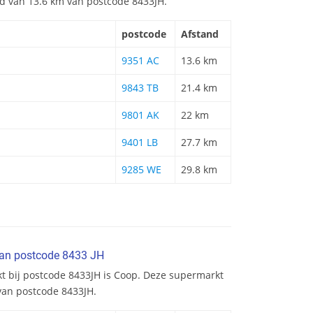
and van 13.6 km van postcode 8433JH.
postcode
Afstand
9351 AC
13.6 km
9843 TB
21.4 km
9801 AK
22 km
9401 LB
27.7 km
9285 WE
29.8 km
van postcode 8433 JH
kt bij postcode 8433JH is Coop. Deze supermarkt
 van postcode 8433JH.