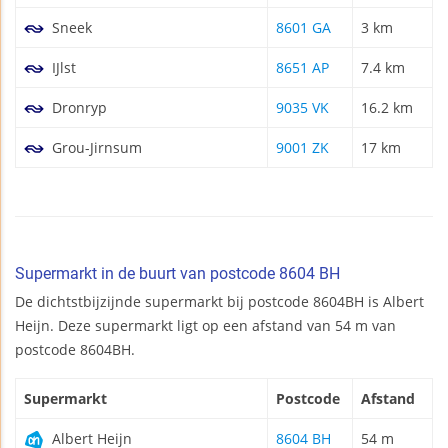
Sneek
8601 GA
3 km
IJlst
8651 AP
7.4 km
Dronryp
9035 VK
16.2 km
Grou-Jirnsum
9001 ZK
17 km
Supermarkt in de buurt van postcode 8604 BH
De dichtstbijzijnde supermarkt bij postcode 8604BH is Albert
Heijn. Deze supermarkt ligt op een afstand van 54 m van
postcode 8604BH.
Supermarkt
Postcode
Afstand
Albert Heijn
8604 BH
54 m