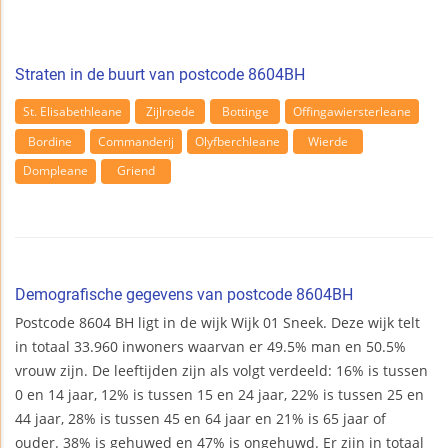
Straten in de buurt van postcode 8604BH
St. Elisabethleane
Zijlroede
Bottinge
Offingawiersterleane
Bordine
Commanderij
Olyfberchleane
Wierde
Dompleane
Griend
Demografische gegevens van postcode 8604BH
Postcode 8604 BH ligt in de wijk Wijk 01 Sneek. Deze wijk telt
in totaal 33.960 inwoners waarvan er 49.5% man en 50.5%
vrouw zijn. De leeftijden zijn als volgt verdeeld: 16% is tussen
0 en 14 jaar, 12% is tussen 15 en 24 jaar, 22% is tussen 25 en
44 jaar, 28% is tussen 45 en 64 jaar en 21% is 65 jaar of
ouder. 38% is gehuwed en 47% is ongehuwd. Er zijn in totaal