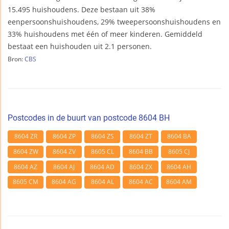
15.495 huishoudens. Deze bestaan uit 38%
eenpersoonshuishoudens, 29% tweepersoonshuishoudens en
33% huishoudens met één of meer kinderen. Gemiddeld
bestaat een huishouden uit 2.1 personen.
Bron:
CBS
Postcodes in de buurt van postcode 8604 BH
8604 ZR
8604 ZP
8604 ZS
8604 ZT
8604 BA
8604 ZW
8604 ZV
8605 CL
8604 BB
8605 CJ
8604 AZ
8604 AJ
8604 AD
8604 ZX
8604 AH
8605 CM
8604 AG
8604 AL
8604 AC
8604 AM