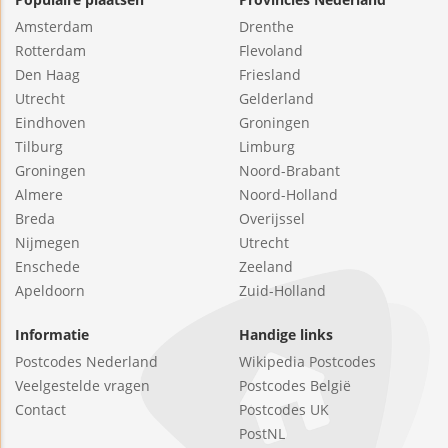
Amsterdam
Drenthe
Rotterdam
Flevoland
Den Haag
Friesland
Utrecht
Gelderland
Eindhoven
Groningen
Tilburg
Limburg
Groningen
Noord-Brabant
Almere
Noord-Holland
Breda
Overijssel
Nijmegen
Utrecht
Enschede
Zeeland
Apeldoorn
Zuid-Holland
Informatie
Handige links
Postcodes Nederland
Wikipedia Postcodes
Veelgestelde vragen
Postcodes België
Contact
Postcodes UK
PostNL