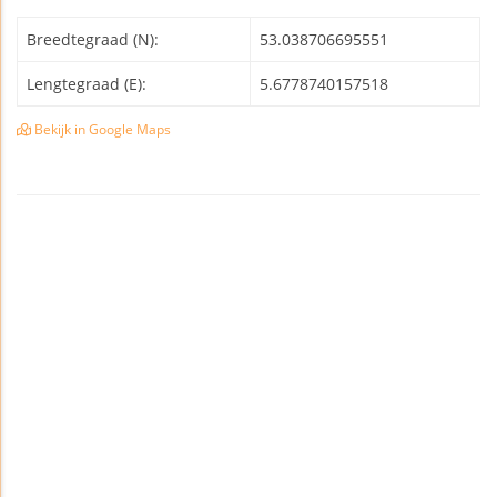
Breedtegraad (N):
53.038706695551
Lengtegraad (E):
5.6778740157518
Bekijk in Google Maps