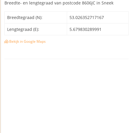
Breedte- en lengtegraad van postcode 8606JC in Sneek
Breedtegraad (N):
53.026352717167
Lengtegraad (E):
5.679830289991
Bekijk in Google Maps