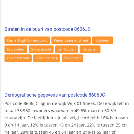
Straten in de buurt van postcode 8606JC
Kamerlingh Onnesstraat
Pieter Zeemanstraat
Kolmeer
Kruiswater
Statenbocht
de Hoppen
de Leijen
Lorentzstraat
Gravinneweg
Zoutepoel
Demografische gegevens van postcode 8606JC
Postcode 8606 JC ligt in de wijk Wijk 01 Sneek. Deze wijk telt in
totaal 33.960 inwoners waarvan er 49.5% man en 50.5%
vrouw zijn. De leeftijden zijn als volgt verdeeld: 16% is tussen
0 en 14 jaar, 12% is tussen 15 en 24 jaar, 22% is tussen 25 en
44 jaar, 28% is tussen 45 en 64 jaar en 21% is 65 jaar of