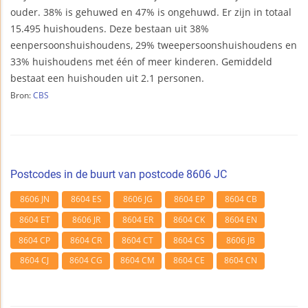
ouder. 38% is gehuwed en 47% is ongehuwd. Er zijn in totaal
15.495 huishoudens. Deze bestaan uit 38%
eenpersoonshuishoudens, 29% tweepersoonshuishoudens en
33% huishoudens met één of meer kinderen. Gemiddeld
bestaat een huishouden uit 2.1 personen.
Bron:
CBS
Postcodes in de buurt van postcode 8606 JC
8606 JN
8604 ES
8606 JG
8604 EP
8604 CB
8604 ET
8606 JR
8604 ER
8604 CK
8604 EN
8604 CP
8604 CR
8604 CT
8604 CS
8606 JB
8604 CJ
8604 CG
8604 CM
8604 CE
8604 CN