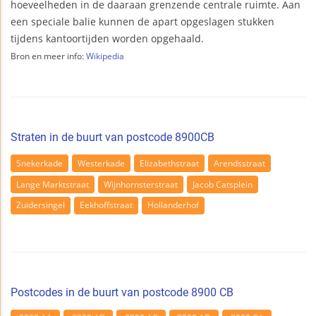
hoeveelheden in de daaraan grenzende centrale ruimte. Aan
een speciale balie kunnen de apart opgeslagen stukken
tijdens kantoortijden worden opgehaald.
Bron en meer info:
Wikipedia
Straten in de buurt van postcode 8900CB
Snekerkade
Westerkade
Elizabethstraat
Arendsstraat
Lange Marktstraat
Wijnhornsterstraat
Jacob Catsplein
Zuidersingel
Eekhoffstraat
Hollanderhof
Postcodes in de buurt van postcode 8900 CB