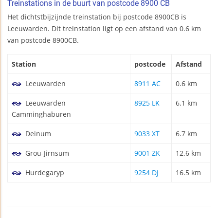
Treinstations in de buurt van postcode 8900 CB
Het dichtstbijzijnde treinstation bij postcode 8900CB is
Leeuwarden. Dit treinstation ligt op een afstand van 0.6 km
van postcode 8900CB.
Station
postcode
Afstand
Leeuwarden
8911 AC
0.6 km
Leeuwarden
8925 LK
6.1 km
Camminghaburen
Deinum
9033 XT
6.7 km
Grou-Jirnsum
9001 ZK
12.6 km
Hurdegaryp
9254 DJ
16.5 km