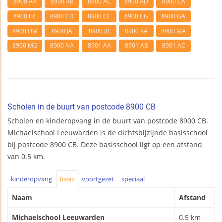
8900 AA
8900 AB
8900 AC
8900 AD
8900 CA
8900 CC
8900 CD
8900 CE
8900 CG
8900 GA
8900 HM
8900 JA
8900 JB
8900 KA
8900 MA
8900 MG
8900 NA
8901 AA
8901 AB
8901 AC
Scholen in de buurt van postcode 8900 CB
Scholen en kinderopvang in de buurt van postcode 8900 CB.
Michaelschool Leeuwarden is de dichtsbijzijnde basisschool
bij postcode 8900 CB. Deze basisschool ligt op een afstand
van 0.5 km.
kinderopvang
basis
voortgezet
speciaal
Naam
Afstand
Michaelschool Leeuwarden
0.5 km