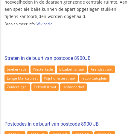
hoeveelheden in de daaraan grenzende centrale ruimte. Aan
een speciale balie kunnen de apart opgeslagen stukken
tijdens kantoortijden worden opgehaald.
Bron en meer info:
Wikipedia
Straten in de buurt van postcode 8900JB
Snekerkade
Westerkade
Elizabethstraat
Arendsstraat
Lange Marktstraat
Wijnhornsterstraat
Jacob Catsplein
Zuidersingel
Eekhoffstraat
Hollanderhof
Postcodes in de buurt van postcode 8900 JB