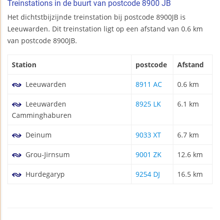
Treinstations in de buurt van postcode 8900 JB
Het dichtstbijzijnde treinstation bij postcode 8900JB is
Leeuwarden. Dit treinstation ligt op een afstand van 0.6 km
van postcode 8900JB.
Station
postcode
Afstand
Leeuwarden
8911 AC
0.6 km
Leeuwarden
8925 LK
6.1 km
Camminghaburen
Deinum
9033 XT
6.7 km
Grou-Jirnsum
9001 ZK
12.6 km
Hurdegaryp
9254 DJ
16.5 km