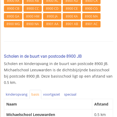
8900 AA
8900 AB
8900 AC
8900 AD
8900 CA
8900 CB
8900 CC
8900 CD
8900 CE
8900 CG
8900 GA
8900 HM
8900 JA
8900 KA
8900 MA
8900 MG
8900 NA
8901 AA
8901 AB
8901 AC
Scholen in de buurt van postcode 8900 JB
Scholen en kinderopvang in de buurt van postcode 8900 JB.
Michaelschool Leeuwarden is de dichtsbijzijnde basisschool
bij postcode 8900 JB. Deze basisschool ligt op een afstand van
0.5 km.
kinderopvang
basis
voortgezet
speciaal
Naam
Afstand
Michaelschool Leeuwarden
0.5 km