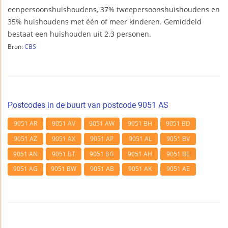
eenpersoonshuishoudens, 37% tweepersoonshuishoudens en
35% huishoudens met één of meer kinderen. Gemiddeld
bestaat een huishouden uit 2.3 personen.
Bron:
CBS
Postcodes in de buurt van postcode 9051 AS
9051 AR
9051 AV
9051 AW
9051 BH
9051 BD
9051 AZ
9051 AX
9051 AP
9051 AL
9051 BV
9051 AN
9051 BT
9051 BG
9051 AH
9051 BE
9051 AG
9051 BW
9051 AB
9051 AK
9051 AE