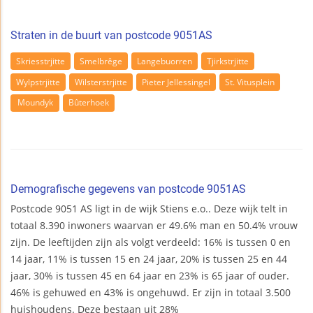
Straten in de buurt van postcode 9051AS
Skriesstrjitte
Smelbrêge
Langebuorren
Tjirkstrjitte
Wylpstrjitte
Wilsterstrjitte
Pieter Jellessingel
St. Vitusplein
Moundyk
Bûterhoek
Demografische gegevens van postcode 9051AS
Postcode 9051 AS ligt in de wijk Stiens e.o.. Deze wijk telt in
totaal 8.390 inwoners waarvan er 49.6% man en 50.4% vrouw
zijn. De leeftijden zijn als volgt verdeeld: 16% is tussen 0 en
14 jaar, 11% is tussen 15 en 24 jaar, 20% is tussen 25 en 44
jaar, 30% is tussen 45 en 64 jaar en 23% is 65 jaar of ouder.
46% is gehuwed en 43% is ongehuwd. Er zijn in totaal 3.500
huishoudens. Deze bestaan uit 28%