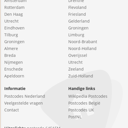
Amsterdam
Drenthe
Rotterdam
Flevoland
Den Haag
Friesland
Utrecht
Gelderland
Eindhoven
Groningen
Tilburg
Limburg
Groningen
Noord-Brabant
Almere
Noord-Holland
Breda
Overijssel
Nijmegen
Utrecht
Enschede
Zeeland
Apeldoorn
Zuid-Holland
Informatie
Handige links
Postcodes Nederland
Wikipedia Postcodes
Veelgestelde vragen
Postcodes België
Contact
Postcodes UK
PostNL