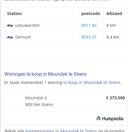
Station
postcode
Afstand
Leeuwarden
8911 AC
8 km
Deinum
9033 XT
8.4 km
Woningen te koop in Moundyk te Stiens
Er staat momenteel 1 woning
te koop in Moundyk te Stiens
.
Moundyk 6
€ 373.500
9051AH Stiens
Bekijk alle
koopwoningen in Moundyk te Stiens
op Huispedia.