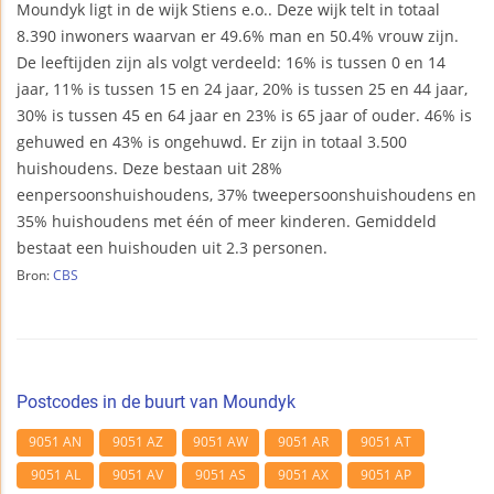
Moundyk ligt in de wijk Stiens e.o.. Deze wijk telt in totaal
8.390 inwoners waarvan er 49.6% man en 50.4% vrouw zijn.
De leeftijden zijn als volgt verdeeld: 16% is tussen 0 en 14
jaar, 11% is tussen 15 en 24 jaar, 20% is tussen 25 en 44 jaar,
30% is tussen 45 en 64 jaar en 23% is 65 jaar of ouder. 46% is
gehuwed en 43% is ongehuwd. Er zijn in totaal 3.500
huishoudens. Deze bestaan uit 28%
eenpersoonshuishoudens, 37% tweepersoonshuishoudens en
35% huishoudens met één of meer kinderen. Gemiddeld
bestaat een huishouden uit 2.3 personen.
Bron:
CBS
Postcodes in de buurt van Moundyk
9051 AN
9051 AZ
9051 AW
9051 AR
9051 AT
9051 AL
9051 AV
9051 AS
9051 AX
9051 AP