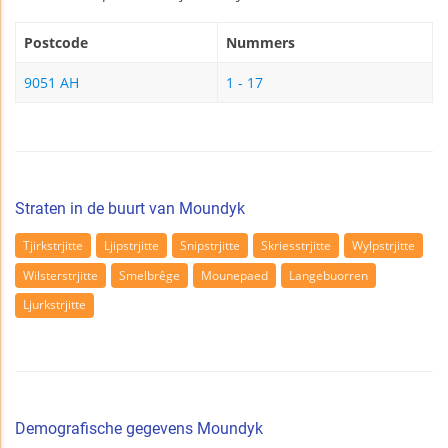
Postcode
Nummers
9051 AH
1 - 17
Straten in de buurt van Moundyk
Tjirkstrjitte
Ljipstrjitte
Snipstrjitte
Skriesstrjitte
Wylpstrjitte
Wilsterstrjitte
Smelbrêge
Mounepaed
Langebuorren
Ljurkstrjitte
Demografische gegevens Moundyk