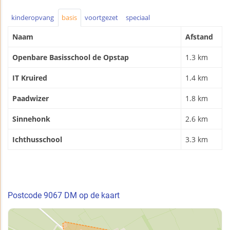
kinderopvang
basis
voortgezet
speciaal
Naam
Afstand
Openbare Basisschool de Opstap
1.3 km
IT Kruired
1.4 km
Paadwizer
1.8 km
Sinnehonk
2.6 km
Ichthusschool
3.3 km
Postcode 9067 DM op de kaart