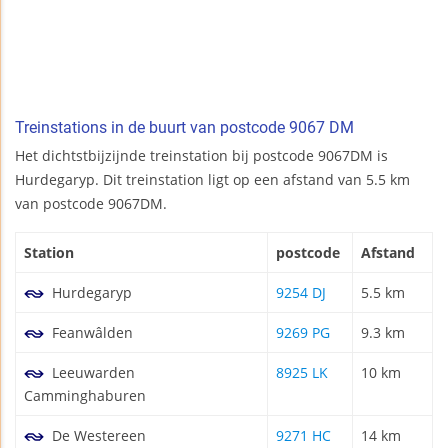
Treinstations in de buurt van postcode 9067 DM
Het dichtstbijzijnde treinstation bij postcode 9067DM is
Hurdegaryp. Dit treinstation ligt op een afstand van 5.5 km
van postcode 9067DM.
Station
postcode
Afstand
Hurdegaryp
9254 DJ
5.5 km
Feanwâlden
9269 PG
9.3 km
Leeuwarden
8925 LK
10 km
Camminghaburen
De Westereen
9271 HC
14 km