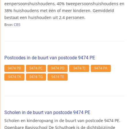
eenpersoonshuishoudens, 40% tweepersoonshuishoudens en
38% huishoudens met één of meer kinderen. Gemiddeld
bestaat een huishouden uit 2.4 personen.
Bron:
CBS
Postcodes in de buurt van postcode 9474 PE
9474 PB
9474 PC
9474 PD
9474 TJ
9474 PA
9474 TK
9474 TG
9474 TE
Scholen in de buurt van postcode 9474 PE
Scholen en kinderopvang in de buurt van postcode 9474 PE.
Openbare Basisschool De Schuthoek is de dichtsbijzijnde