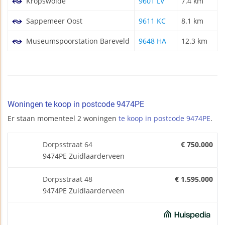
Kropswolde
9601 LV
7.4 km
Sappemeer Oost
9611 KC
8.1 km
Museumspoorstation Bareveld
9648 HA
12.3 km
Woningen te koop in postcode 9474PE
Er staan momenteel 2 woningen
te koop in postcode 9474PE
.
Dorpsstraat 64
€ 750.000
9474PE Zuidlaarderveen
Dorpsstraat 48
€ 1.595.000
9474PE Zuidlaarderveen