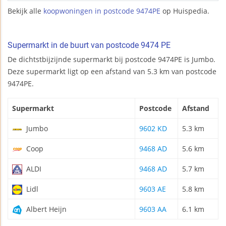
Bekijk alle
koopwoningen in postcode 9474PE
op Huispedia.
Supermarkt in de buurt van postcode 9474 PE
De dichtstbijzijnde supermarkt bij postcode 9474PE is Jumbo.
Deze supermarkt ligt op een afstand van 5.3 km van postcode
9474PE.
Supermarkt
Postcode
Afstand
Jumbo
9602 KD
5.3 km
Coop
9468 AD
5.6 km
ALDI
9468 AD
5.7 km
Lidl
9603 AE
5.8 km
Albert Heijn
9603 AA
6.1 km