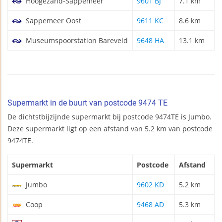
Hoogezand-Sappemeer
9601 BJ
7.1 km
Sappemeer Oost
9611 KC
8.6 km
Museumspoorstation Bareveld
9648 HA
13.1 km
Supermarkt in de buurt van postcode 9474 TE
De dichtstbijzijnde supermarkt bij postcode 9474TE is Jumbo.
Deze supermarkt ligt op een afstand van 5.2 km van postcode
9474TE.
Supermarkt
Postcode
Afstand
Jumbo
9602 KD
5.2 km
Coop
9468 AD
5.3 km