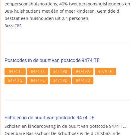
eenpersoonshuishoudens, 40% tweepersoonshuishoudens en
38% huishoudens met één of meer kinderen. Gemiddeld
bestaat een huishouden uit 2.4 personen.
Bron:
CBS
Postcodes in de buurt van postcode 9474 TE
9474 TJ
9474 TK
9474 PB
9474 PA
9474 TH
9474 TG
9474 PE
9474 PD
9474 TD
Scholen in de buurt van postcode 9474 TE
Scholen en kinderopvang in de buurt van postcode 9474 TE.
Openbare Basisschool De Schuthoek is de dichtsbijzijnde