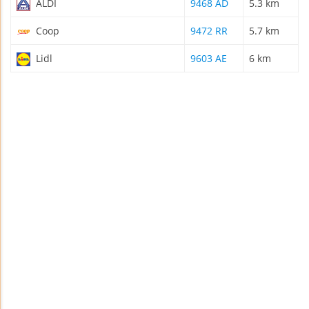
ALDI
9468 AD
5.3 km
Coop
9472 RR
5.7 km
Lidl
9603 AE
6 km