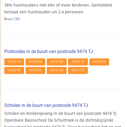
38% huishoudens met één of meer kinderen. Gemiddeld
bestaat een huishouden uit 2.4 personen.
Bron:
CBS
Postcodes in de buurt van postcode 9474 TJ
9474 TK
9474 PA
9474 PB
9474 TE
9474 PD
9474 PE
9474 PC
9474 TG
9474 TD
Scholen in de buurt van postcode 9474 TJ
Scholen en kinderopvang in de buurt van postcode 9474 TJ.
Openbare Basisschool De Schuthoek is de dichtsbijzijnde
basisschool bij postcode 9474 TJ. Deze basisschool ligt op een