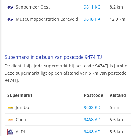
Sappemeer Oost
9611 KC
8.2 km
Museumspoorstation Bareveld
9648 HA
12.9 km
Supermarkt in de buurt van postcode 9474 TJ
De dichtstbijzijnde supermarkt bij postcode 9474TJ is Jumbo.
Deze supermarkt ligt op een afstand van 5 km van postcode
9474TJ.
Supermarkt
Postcode
Afstand
Jumbo
9602 KD
5 km
Coop
9468 AD
5.6 km
ALDI
9468 AD
5.6 km