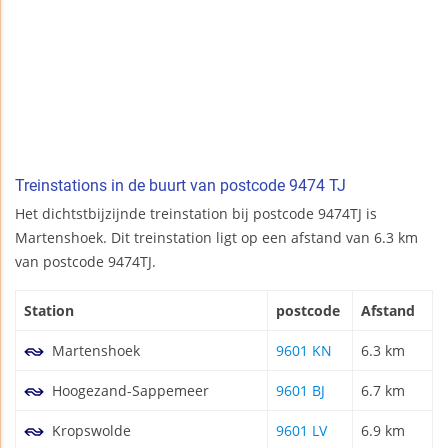
Treinstations in de buurt van postcode 9474 TJ
Het dichtstbijzijnde treinstation bij postcode 9474TJ is
Martenshoek. Dit treinstation ligt op een afstand van 6.3 km
van postcode 9474TJ.
Station
postcode
Afstand
Martenshoek
9601 KN
6.3 km
Hoogezand-Sappemeer
9601 BJ
6.7 km
Kropswolde
9601 LV
6.9 km