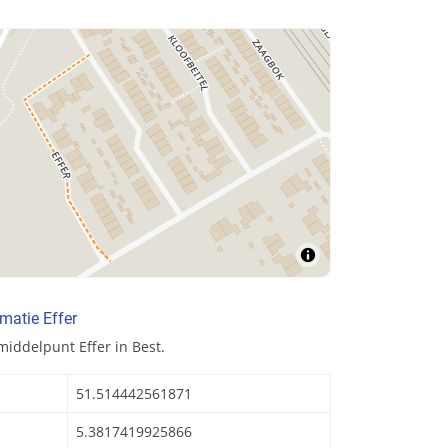
matie Effer
iddelpunt Effer in Best.
51.514442561871
5.3817419925866