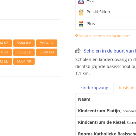
Polski Sklep
Plus
Bekijk supermarkten op de kaart
84 KZ
5684 KM
5684 LV
Scholen in de buurt van 
84 KN
5682 EK
5684 MX
Scholen en kinderopvang in de
82 EL
5684 NK
dichtsbijzijnde basisschool bi
1.1 km.
kinderopvang
basis
ond
Naam
Kindcentrum Platijn
, Johannes
Kindcentrum de Kiezel
, Secre
Rooms Katholieke Basissc