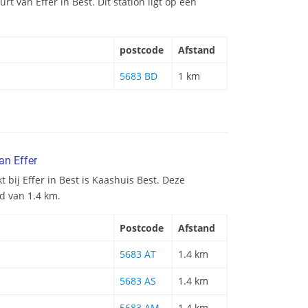
urt van Effer in Best. Dit station ligt op een
postcode
Afstand
5683 BD
1 km
an Effer
 bij Effer in Best is Kaashuis Best. Deze
d van 1.4 km.
Postcode
Afstand
5683 AT
1.4 km
5683 AS
1.4 km
5683 AM
1.4 km