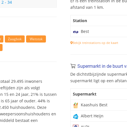
Er is één treinstation in de bu
2 - 34
afstand van 1 km.
Station
Best
r
Zaagbok
Wetstok
Bekijk treinstations op de kaart
g
Supermarkt in de buurt v
De dichtstbijzijnde supermarkt
supermarkt ligt op een afstan
n totaal 29.495 inwoners
tijden zijn als volgt
Supermarkt
en 15 en 24 jaar, 21% is tussen
is 65 jaar of ouder. 44% is
Kaashuis Best
12.450 huishoudens. Deze
 tweepersoonshuishoudens en
Albert Heijn
middeld bestaat een
ALDI