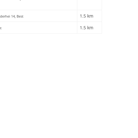
1.5 km
nderhei 14, Best
1.5 km
t