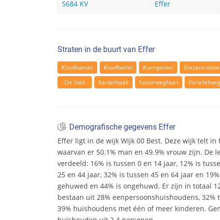
5684 KV
Effer
Straten in de buurt van Effer
Kloofhamer
Kloofbeitel
Klompenlei
Biezentrekke
De Stek
Kantelhaak
Spoorweglaan
Parallelwe
Demografische gegevens Effer
Effer ligt in de wijk Wijk 00 Best. Deze wijk telt i
waarvan er 50.1% man en 49.9% vrouw zijn. De leef
verdeeld: 16% is tussen 0 en 14 jaar, 12% is tuss
25 en 44 jaar, 32% is tussen 45 en 64 jaar en 19% 
gehuwed en 44% is ongehuwd. Er zijn in totaal 
bestaan uit 28% eenpersoonshuishoudens, 32%
39% huishoudens met één of meer kinderen. Ge
huishouden uit 2.4 personen.