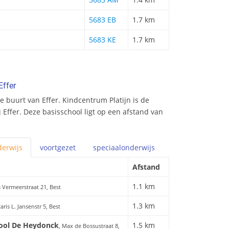
5683 EB
1.7 km
5683 KE
1.7 km
Effer
 buurt van Effer. Kindcentrum Platijn is de
j Effer. Deze basisschool ligt op een afstand van
erwijs
voortgezet
speciaal
onderwijs
Afstand
1.1 km
 Vermeerstraat 21, Best
1.3 km
taris L. Jansenstr 5, Best
hool De Heydonck
1.5 km
, Max de Bossustraat 8,