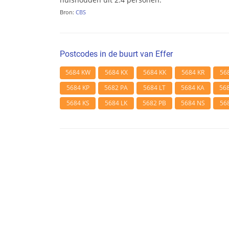
Bron:
CBS
Postcodes in de buurt van Effer
5684 KW
5684 KX
5684 KK
5684 KR
56
5684 KP
5682 PA
5684 LT
5684 KA
56
5684 KS
5684 LK
5682 PB
5684 NS
56