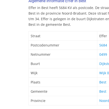
Algemene informatie Effer in Best
Effer in Best heeft 5684 KV als postcode. De stra
Best in de provincie Noord-Brabant. Deze straat
t/m 34. Effer is gelegen in de buurt Dijkstraten en
Best in de gemeente Best.
Straat
Effer
Postcodenummer
5684
Netnummer
0499
Buurt
Dijkst
Wijk
Wijk 
Plaats
Best
Gemeente
Best
Provincie
Noord