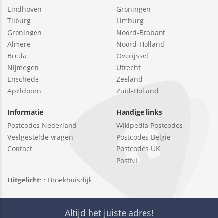
Eindhoven
Groningen
Tilburg
Limburg
Groningen
Noord-Brabant
Almere
Noord-Holland
Breda
Overijssel
Nijmegen
Utrecht
Enschede
Zeeland
Apeldoorn
Zuid-Holland
Informatie
Handige links
Postcodes Nederland
Wikipedia Postcodes
Veelgestelde vragen
Postcodes België
Contact
Postcodes UK
PostNL
Uitgelicht: :
Broekhuisdijk
Altijd het juiste adres!