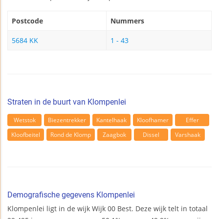
Postcode
Nummers
5684 KK
1 - 43
Straten in de buurt van Klompenlei
Wetstok
Biezentrekker
Kantelhaak
Kloofhamer
Effer
Kloofbeitel
Rond de Klomp
Zaagbok
Dissel
Varshaak
Demografische gegevens Klompenlei
Klompenlei ligt in de wijk Wijk 00 Best. Deze wijk telt in totaal