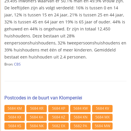
29.495 inwoners waarvan er 50.1% man en 49.9% vrouw zijn.
De leeftijden zijn als volgt verdeeld: 16% is tussen 0 en 14
jaar, 12% is tussen 15 en 24 jaar, 21% is tussen 25 en 44 jaar,
32% is tussen 45 en 64 jaar en 19% is 65 jaar of ouder. 44% is
gehuwed en 44% is ongehuwd. Er zijn in totaal 12.450
huishoudens. Deze bestaan uit 28%
eenpersoonshuishoudens, 32% tweepersoonshuishoudens en
39% huishoudens met één of meer kinderen. Gemiddeld
bestaat een huishouden uit 2.4 personen.
Bron:
CBS
Postcodes in de buurt van Klompenlei
5684 KM
5684 KR
5684 KP
5684 KW
5684 KV
5684 KX
5684 KA
5684 KZ
5684 KN
5684 MX
5684 KS
5684 NK
5682 EK
5682 PA
5684 MW