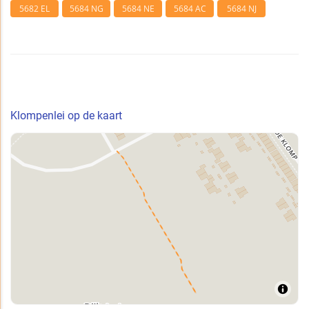
5682 EL
5684 NG
5684 NE
5684 AC
5684 NJ
Klompenlei op de kaart