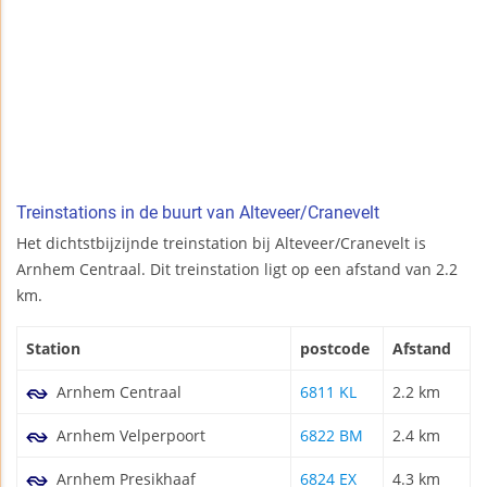
Treinstations in de buurt van Alteveer/Cranevelt
Het dichtstbijzijnde treinstation bij Alteveer/Cranevelt is
Arnhem Centraal. Dit treinstation ligt op een afstand van 2.2
km.
Station
postcode
Afstand
Arnhem Centraal
6811 KL
2.2 km
Arnhem Velperpoort
6822 BM
2.4 km
Arnhem Presikhaaf
6824 EX
4.3 km