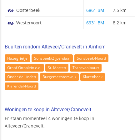
Oosterbeek
6861 BM
7.5 km
Westervoort
6931 BM
8.2 km
Buurten rondom Alteveer/Cranevelt in Arnhem
Hazegrietje
Sonsbeek/Zijpendaal
Sonsbeek-Noord
Graaf Ottoplein e.o.
St. Marten
Transvaalbuurt
Onder de Linden
Burgemeesterswijk
Klarenbeek
Klarendal-Noord
Woningen te koop in Alteveer/Cranevelt
Er staan momenteel 4 woningen te koop in
Alteveer/Cranevelt.