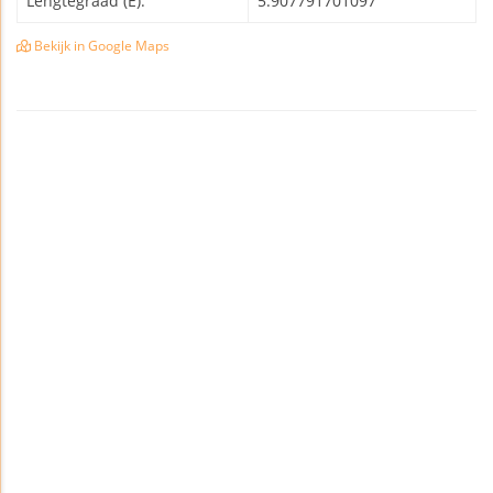
Lengtegraad (E):
5.907791701097
Bekijk in Google Maps