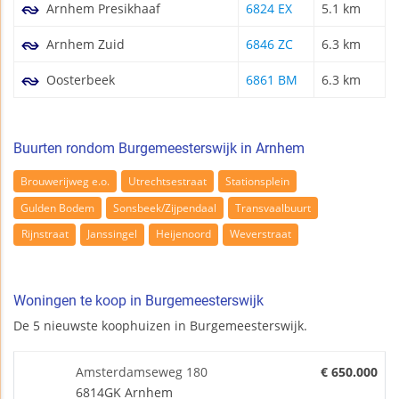
Arnhem Presikhaaf
6824 EX
5.1 km
Arnhem Zuid
6846 ZC
6.3 km
Oosterbeek
6861 BM
6.3 km
Buurten rondom Burgemeesterswijk in Arnhem
Brouwerijweg e.o.
Utrechtsestraat
Stationsplein
Gulden Bodem
Sonsbeek/Zijpendaal
Transvaalbuurt
Rijnstraat
Janssingel
Heijenoord
Weverstraat
Woningen te koop in Burgemeesterswijk
De 5 nieuwste koophuizen in Burgemeesterswijk.
Amsterdamseweg 180
€ 650.000
6814GK Arnhem