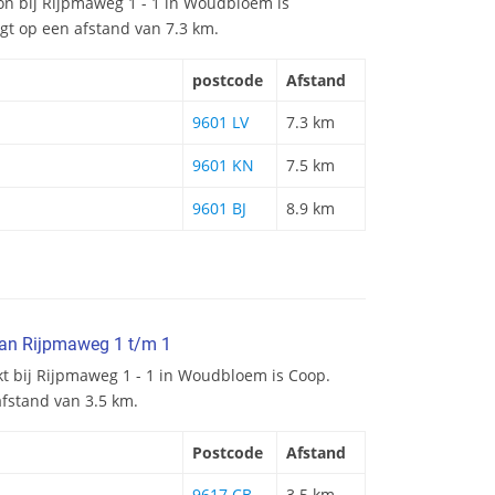
tion bij Rijpmaweg 1 - 1 in Woudbloem is
igt op een afstand van 7.3 km.
postcode
Afstand
9601 LV
7.3 km
9601 KN
7.5 km
9601 BJ
8.9 km
van Rijpmaweg 1 t/m 1
kt bij Rijpmaweg 1 - 1 in Woudbloem is Coop.
afstand van 3.5 km.
Postcode
Afstand
9617 CB
3.5 km