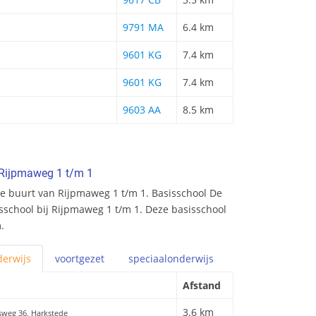
9791 MA
6.4 km
9601 KG
7.4 km
9601 KG
7.4 km
9603 AA
8.5 km
 Rijpmaweg 1 t/m 1
e buurt van Rijpmaweg 1 t/m 1. Basisschool De
sisschool bij Rijpmaweg 1 t/m 1. Deze basisschool
.
erwijs
voortgezet
speciaal
onderwijs
Afstand
3.6 km
sweg 36, Harkstede