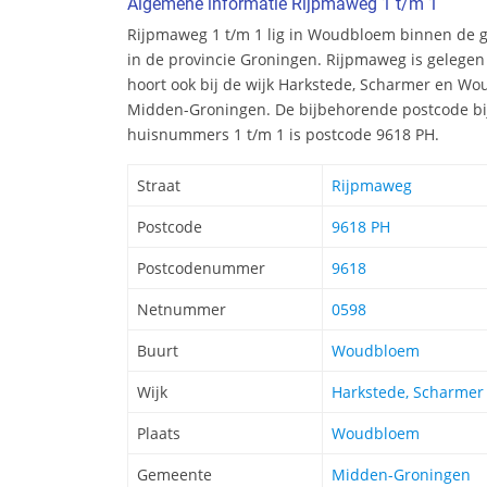
Algemene informatie Rijpmaweg 1 t/m 1
Rijpmaweg 1 t/m 1 lig in Woudbloem binnen de
in de provincie Groningen. Rijpmaweg is gelege
hoort ook bij de wijk Harkstede, Scharmer en W
Midden-Groningen. De bijbehorende postcode bij
huisnummers 1 t/m 1 is postcode 9618 PH.
Straat
Rijpmaweg
Postcode
9618 PH
Postcodenummer
9618
Netnummer
0598
Buurt
Woudbloem
Wijk
Harkstede, Scharme
Plaats
Woudbloem
Gemeente
Midden-Groningen