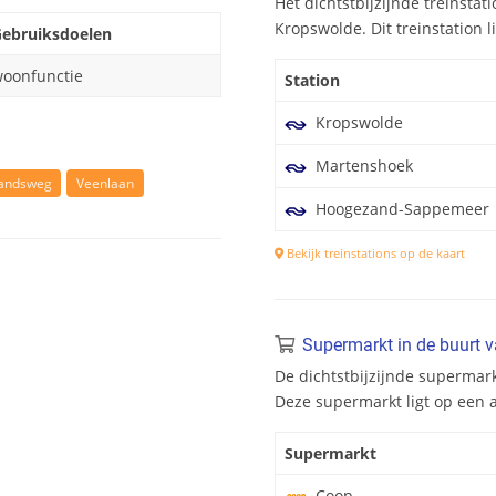
Het dichtstbijzijnde treinsta
Kropswolde. Dit treinstation l
ebruiksdoelen
oonfunctie
Station
Kropswolde
Martenshoek
landsweg
Veenlaan
Hoogezand-Sappemeer
Bekijk treinstations op de kaart
Supermarkt in de buurt 
De dichtstbijzijnde supermar
Deze supermarkt ligt op een 
Supermarkt
Coop