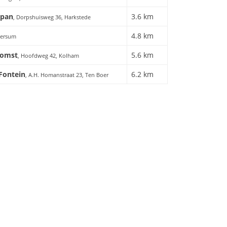
span
3.6 km
, Dorpshuisweg 36, Harkstede
4.8 km
tersum
komst
5.6 km
, Hoofdweg 42, Kolham
 Fontein
6.2 km
, A.H. Homanstraat 23, Ten Boer