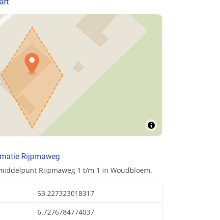
art
rmatie Rijpmaweg
 middelpunt Rijpmaweg 1 t/m 1 in Woudbloem.
53.227323018317
6.7276784774037