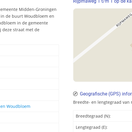
Rijpmaweg 1 t/m 1 op de ka
 gemeente Midden-Groningen
n in de buurt Woudbloem en
oudbloem in de gemeente
 deze straat met de
Geografische (GPS) info
Breedte- en lengtegraad van
r en Woudbloem
Breedtegraad (N):
Lengtegraad (E):