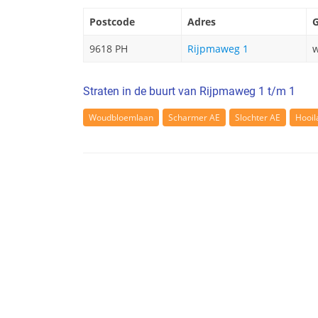
Postcode
Adres
G
9618 PH
Rijpmaweg 1
w
Straten in de buurt van Rijpmaweg 1 t/m 1
Woudbloemlaan
Scharmer AE
Slochter AE
Hooi