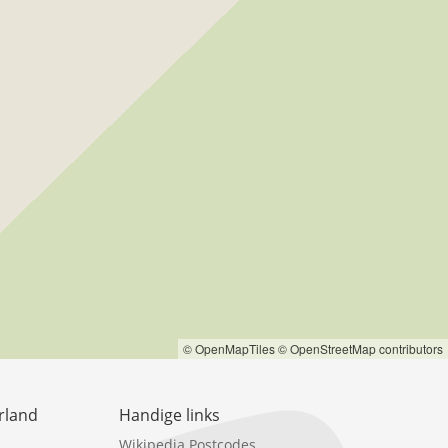
© OpenMapTiles
© OpenStreetMap contributors
rland
Handige links
Wikipedia Postcodes