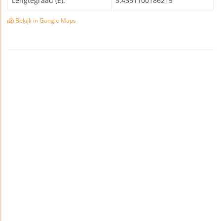
Lengtegraad (E):
5.4351100186219
Bekijk in Google Maps