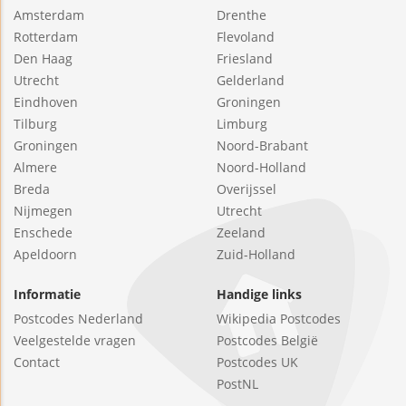
Amsterdam
Drenthe
Rotterdam
Flevoland
Den Haag
Friesland
Utrecht
Gelderland
Eindhoven
Groningen
Tilburg
Limburg
Groningen
Noord-Brabant
Almere
Noord-Holland
Breda
Overijssel
Nijmegen
Utrecht
Enschede
Zeeland
Apeldoorn
Zuid-Holland
Informatie
Handige links
Postcodes Nederland
Wikipedia Postcodes
Veelgestelde vragen
Postcodes België
Contact
Postcodes UK
PostNL