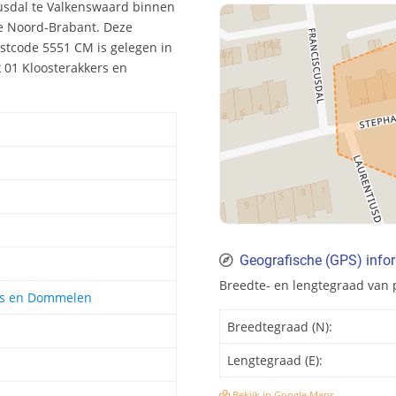
usdal te Valkenswaard binnen
ie Noord-Brabant. Deze
stcode 5551 CM is gelegen in
k 01 Kloosterakkers en
Geografische (GPS) info
Breedte- en lengtegraad van
ers en Dommelen
Breedtegraad (N):
Lengtegraad (E):
Bekijk in Google Maps