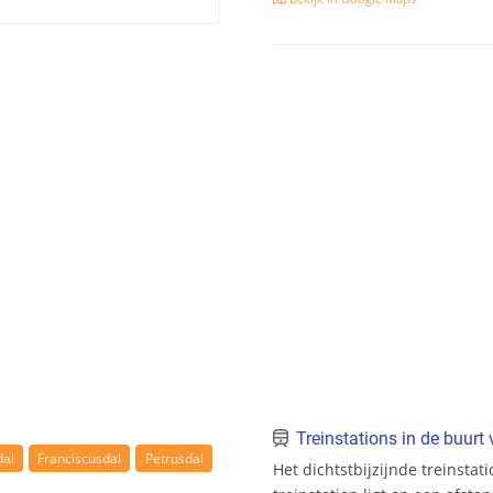
Treinstations in de buur
dal
Franciscusdal
Petrusdal
Het dichtstbijzijnde treinstat