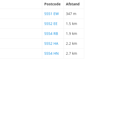
Postcode
Afstand
5551 EW
347 m
5552 EE
1.5 km
5554 RB
1.9 km
5552 HA
2.2 km
5554 HN
2.7 km