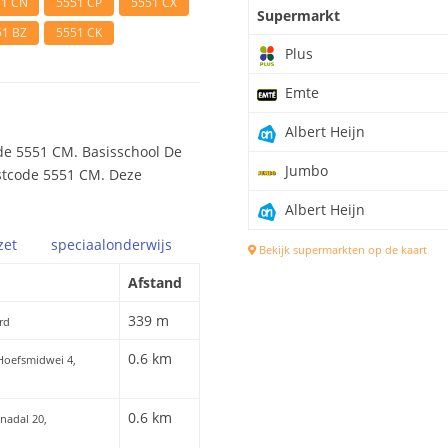
51 CN
5551 CP
5551 CX
Supermarkt
51 BZ
5551 CK
Plus
Emte
Albert Heijn
de 5551 CM. Basisschool De
Jumbo
ostcode 5551 CM. Deze
Albert Heijn
zet
speciaal
onderwijs
Bekijk supermarkten op de kaart
Afstand
339 m
rd
0.6 km
 Hoefsmidwei 4,
0.6 km
enadal 20,