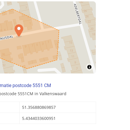
rmatie postcode 5551 CM
 postcode 5551CM in Valkenswaard
51.356880869857
5.4344033600951