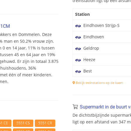
treinstation ligt op een afst
Station
Eindhoven Strijp-S
551CM
erakkers en Dommelen. Deze
Eindhoven
.8% man en 50.2% vrouw zijn.
n 0 en 14 jaar, 11% is tussen
Geldrop
s tussen 45 en 64 jaar en 19%
Heeze
ehuwd. Er zijn in totaal 3.875
shuishoudens, 36%
Best
et één of meer kinderen.
onen.
Bekijk treinstations op de kaart
Supermarkt in de buurt 
De dichtstbijzijnde supermar
ligt op een afstand van 347 
51 CE
5551 CS
5551 CR