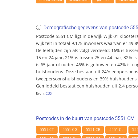
Demografische gegevens van postcode 5
Postcode 5551 CM ligt in de wijk Wijk 01 Kloost
wijk telt in totaal 9.175 inwoners waarvan er 49
De leeftijden zijn als volgt verdeeld: 16% is tusse
15 en 24 jaar, 21% is tussen 25 en 44 jaar, 32% i
is 65 jaar of ouder. 46% is gehuwed en 42% is ong
huishoudens. Deze bestaan uit 24% eenpersoon
tweepersoonshuishoudens en 39% huishoudens m
Gemiddeld bestaat een huishouden uit 2.4 pers
Bron:
CBS
Postcodes in de buurt van postcode 5551 CM
5551 CT
5551 CG
5551 CB
5551 CL
55