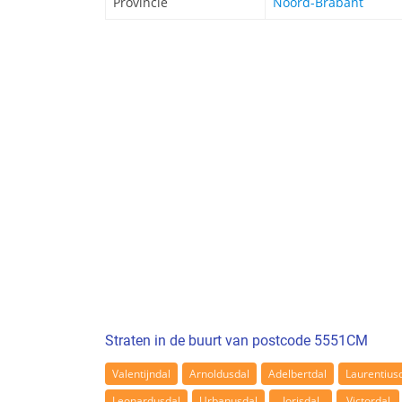
Provincie
Noord-Brabant
Straten in de buurt van postcode 5551CM
Valentijndal
Arnoldusdal
Adelbertdal
Laurentius
Leonardusdal
Urbanusdal
Jorisdal
Victordal