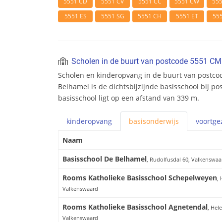
5551 CD
5551 CV
5551 CC
5551 CW
55
5551 ES
5551 SG
5551 CH
5551 ET
55
Scholen in de buurt van postcode 5551 CM
Scholen en kinderopvang in de buurt van postco
Belhamel is de dichtsbijzijnde basisschool bij p
basisschool ligt op een afstand van 339 m.
kinderopvang
basis
onderwijs
voortge
Naam
Basisschool De Belhamel
, Rudolfusdal 60, Valkenswaa
Rooms Katholieke Basisschool Schepelweyen
,
Valkenswaard
Rooms Katholieke Basisschool Agnetendal
, Hel
Valkenswaard