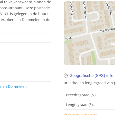
dal te Valkenswaard binnen de
Noord-Brabant. Deze postcode
1 CL is gelegen in de buurt
osterakkers en Dommelen in de
Geografische (GPS) info
Breedte- en lengtegraad van
ers en Dommelen
Breedtegraad (N):
Lengtegraad (E):
Bekijk in Google Maps