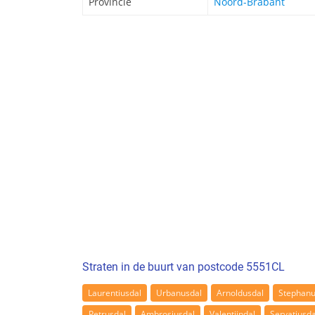
Provincie
Noord-Brabant
Straten in de buurt van postcode 5551CL
Laurentiusdal
Urbanusdal
Arnoldusdal
Stephanu
Petrusdal
Ambrosiusdal
Valentijndal
Servatiusda