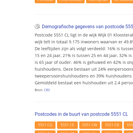
Demografische gegevens van postcode 55
Postcode 5551 CL ligt in de wijk Wijk 01 Klooste
wijk telt in totaal 9.175 inwoners waarvan er 49
De leeftijden zijn als volgt verdeeld: 16% is tusse
15 en 24 jaar, 21% is tussen 25 en 44 jaar, 32% i
is 65 jaar of ouder. 46% is gehuwed en 42% is ong
huishoudens. Deze bestaan uit 24% eenpersoon
tweepersoonshuishoudens en 39% huishoudens m
Gemiddeld bestaat een huishouden uit 2.4 pers
Bron:
CBS
Postcodes in de buurt van postcode 5551 CL
5551 CG
5551 CE
5551 CW
5551 CB
55