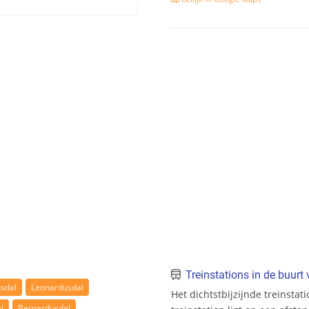
Treinstations in de buur
sdal
Leonardusdal
Het dichtstbijzijnde treinstat
l
Bernardusdal