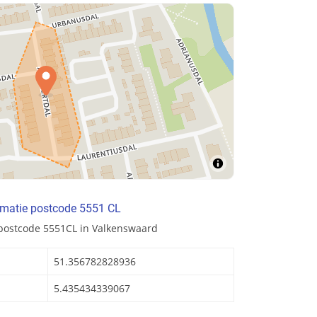
rmatie postcode 5551 CL
 postcode 5551CL in Valkenswaard
51.356782828936
5.435434339067