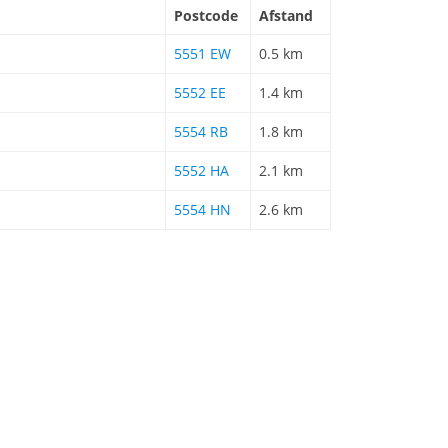
Postcode
Afstand
5551 EW
0.5 km
5552 EE
1.4 km
5554 RB
1.8 km
5552 HA
2.1 km
5554 HN
2.6 km