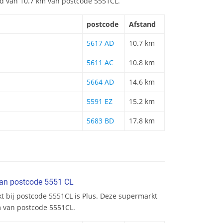
and van 10.7 km van postcode 5551CL.
postcode
Afstand
5617 AD
10.7 km
5611 AC
10.8 km
5664 AD
14.6 km
5591 EZ
15.2 km
5683 BD
17.8 km
van postcode 5551 CL
t bij postcode 5551CL is Plus. Deze supermarkt
m van postcode 5551CL.