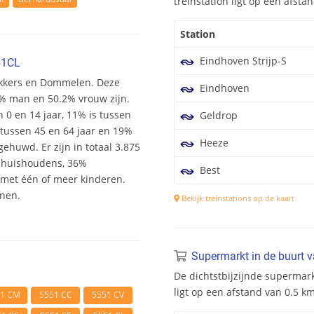
treinstation ligt op een afst
Station
Eindhoven Strijp-S
51CL
rakkers en Dommelen. Deze
Eindhoven
.8% man en 50.2% vrouw zijn.
n 0 en 14 jaar, 11% is tussen
Geldrop
s tussen 45 en 64 jaar en 19%
Heeze
ehuwd. Er zijn in totaal 3.875
shuishoudens, 36%
Best
et één of meer kinderen.
onen.
Bekijk treinstations op de kaart
Supermarkt in de buurt 
De dichtstbijzijnde supermark
ligt op een afstand van 0.5 k
51 CM
5551 CC
5551 CV