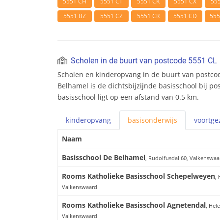
5551 CH
5551 CT
5551 CK
5551 CX
55
5551 BZ
5551 CZ
5551 CR
5551 CD
55
Scholen in de buurt van postcode 5551 CL
Scholen en kinderopvang in de buurt van postcod
Belhamel is de dichtsbijzijnde basisschool bij p
basisschool ligt op een afstand van 0.5 km.
kinderopvang
basis
onderwijs
voortge
Naam
Basisschool De Belhamel
, Rudolfusdal 60, Valkenswaa
Rooms Katholieke Basisschool Schepelweyen
,
Valkenswaard
Rooms Katholieke Basisschool Agnetendal
, Hel
Valkenswaard