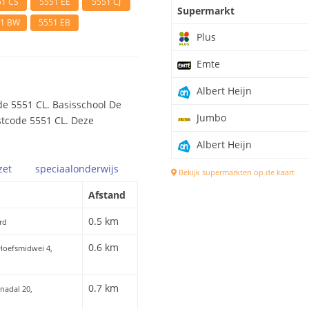
51 CS
5551 EE
5551 CJ
Supermarkt
51 BW
5551 EB
Plus
Emte
Albert Heijn
e 5551 CL. Basisschool De
Jumbo
ostcode 5551 CL. Deze
Albert Heijn
zet
speciaal
onderwijs
Bekijk supermarkten op de kaart
Afstand
0.5 km
rd
0.6 km
 Hoefsmidwei 4,
0.7 km
enadal 20,