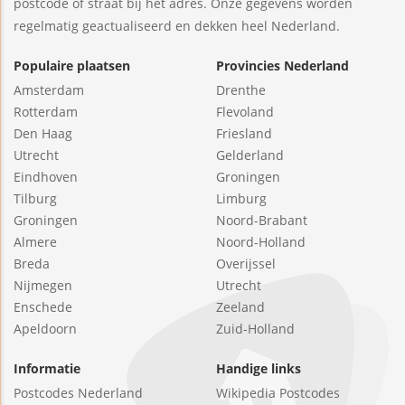
postcode of straat bij het adres. Onze gegevens worden
regelmatig geactualiseerd en dekken heel Nederland.
Populaire plaatsen
Provincies Nederland
Amsterdam
Drenthe
Rotterdam
Flevoland
Den Haag
Friesland
Utrecht
Gelderland
Eindhoven
Groningen
Tilburg
Limburg
Groningen
Noord-Brabant
Almere
Noord-Holland
Breda
Overijssel
Nijmegen
Utrecht
Enschede
Zeeland
Apeldoorn
Zuid-Holland
Informatie
Handige links
Postcodes Nederland
Wikipedia Postcodes