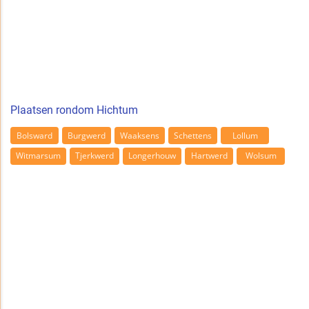
Plaatsen rondom Hichtum
Bolsward
Burgwerd
Waaksens
Schettens
Lollum
Witmarsum
Tjerkwerd
Longerhouw
Hartwerd
Wolsum