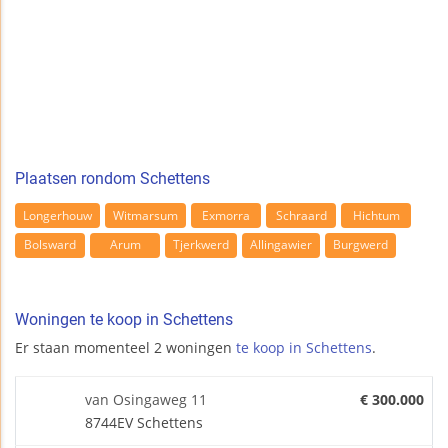
Plaatsen rondom Schettens
Longerhouw
Witmarsum
Exmorra
Schraard
Hichtum
Bolsward
Arum
Tjerkwerd
Allingawier
Burgwerd
Woningen te koop in Schettens
Er staan momenteel 2 woningen
te koop in Schettens
.
van Osingaweg 11
€ 300.000
8744EV Schettens