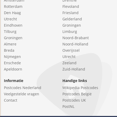
Amsterdam
Drenthe
Rotterdam
Flevoland
Den Haag
Friesland
Utrecht
Gelderland
Eindhoven
Groningen
Tilburg
Limburg
Groningen
Noord-Brabant
Almere
Noord-Holland
Breda
Overijssel
Nijmegen
Utrecht
Enschede
Zeeland
Apeldoorn
Zuid-Holland
Informatie
Handige links
Postcodes Nederland
Wikipedia Postcodes
Veelgestelde vragen
Postcodes België
Contact
Postcodes UK
PostNL