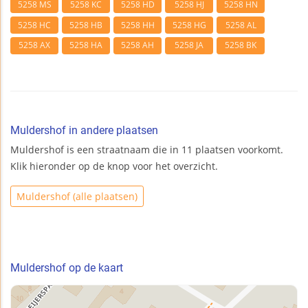
5258 MS
5258 KC
5258 HD
5258 HJ
5258 HN
5258 HC
5258 HB
5258 HH
5258 HG
5258 AL
5258 AX
5258 HA
5258 AH
5258 JA
5258 BK
Muldershof in andere plaatsen
Muldershof is een straatnaam die in 11 plaatsen voorkomt.
Klik hieronder op de knop voor het overzicht.
Muldershof (alle plaatsen)
Muldershof op de kaart