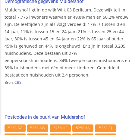
Demografische gegevens Muldershof
Muldershof ligt in de wijk Wijk 03 Berlicum. Deze wijk telt in
totaal 7.775 inwoners waarvan er 49.8% man en 50.2% vrouw
zijn. De leeftijden zijn als volgt verdeeld: 17% is tussen 0 en
14 jaar, 11% is tussen 15 en 24 jaar, 21% is tussen 25 en 44
jaar, 30% is tussen 45 en 64 jaar en 22% is 65 jaar of ouder.
45% is gehuwed en 44% is ongehuwd. Er zijn in totaal 3.205
huishoudens. Deze bestaan uit 27%
eenpersoonshuishoudens, 34% tweepersoonshuishoudens en
39% huishoudens met één of meer kinderen. Gemiddeld
bestaat een huishouden uit 2.4 personen.
Bron:
CBS
Postcodes in de buurt van Muldershof
5258 AZ
5258 AW
5258 HE
5258 KA
5258 CJ