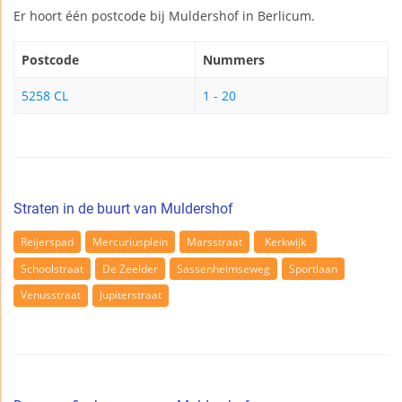
Er hoort één postcode bij Muldershof in Berlicum.
Postcode
Nummers
5258 CL
1 - 20
Straten in de buurt van Muldershof
Reijerspad
Mercuriusplein
Marsstraat
Kerkwijk
Schoolstraat
De Zeelder
Sassenheimseweg
Sportlaan
Venusstraat
Jupiterstraat