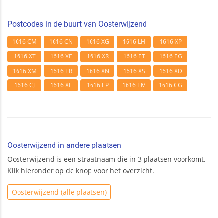
Postcodes in de buurt van Oosterwijzend
1616 CM
1616 CN
1616 XG
1616 LH
1616 XP
1616 XT
1616 XE
1616 XR
1616 ET
1616 EG
1616 XM
1616 ER
1616 XN
1616 XS
1616 XD
1616 CJ
1616 XL
1616 EP
1616 EM
1616 CG
Oosterwijzend in andere plaatsen
Oosterwijzend is een straatnaam die in 3 plaatsen voorkomt.
Klik hieronder op de knop voor het overzicht.
Oosterwijzend (alle plaatsen)