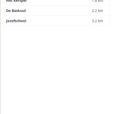
Het Kerspel
1.8 km
De Baskuul
2.2 km
Jozefschool
3.2 km