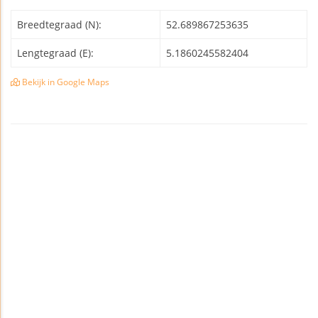
Breedtegraad (N):
52.689867253635
Lengtegraad (E):
5.1860245582404
Bekijk in Google Maps