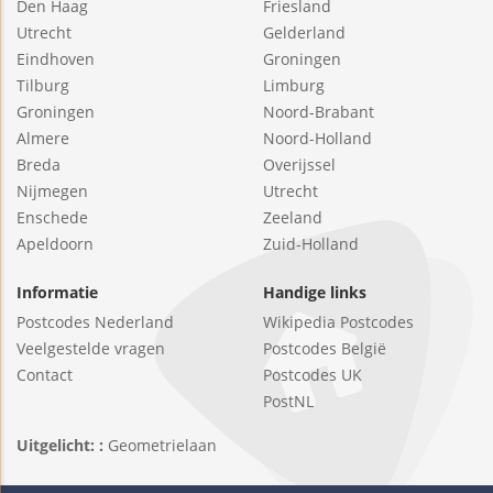
Den Haag
Friesland
Utrecht
Gelderland
Eindhoven
Groningen
Tilburg
Limburg
Groningen
Noord-Brabant
Almere
Noord-Holland
Breda
Overijssel
Nijmegen
Utrecht
Enschede
Zeeland
Apeldoorn
Zuid-Holland
Informatie
Handige links
Postcodes Nederland
Wikipedia Postcodes
Veelgestelde vragen
Postcodes België
Contact
Postcodes UK
PostNL
Uitgelicht: :
Geometrielaan